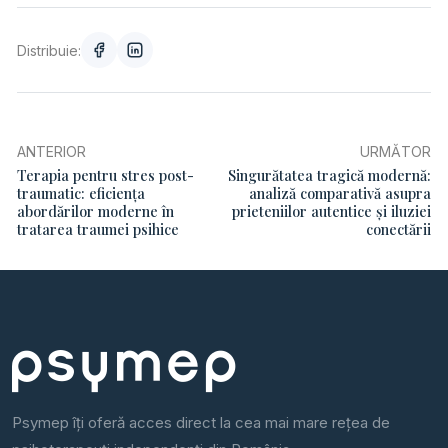
Distribuie:
ANTERIOR
URMĂTOR
Terapia pentru stres post-
Singurătatea tragică modernă:
traumatic: eficiența
analiză comparativă asupra
abordărilor moderne în
prieteniilor autentice și iluziei
tratarea traumei psihice
conectării
Psymep îți oferă acces direct la cea mai mare rețea de