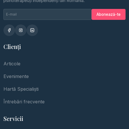
psihoterapeuți independenți din România.
Email newsletter
Nu completa
Abonează-te
Clienți
Articole
Evenimente
Hartă Specialiști
Întrebări frecvente
Servicii