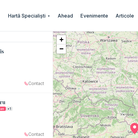
Hartă Specialiști
Ahead
Evenimente
Articole
+
+
−
is
Contact
aru
ian
+1
Contact