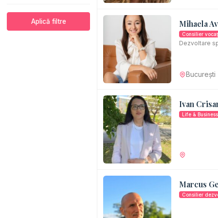
Aplică filtre
Mihaela A
Consilier vocaț
Dezvoltare sp
Coaching, Orie
Autocunoaster
vocatională
București
Ivan Crisa
Life & Busines
Marcus Ge
Consilier dezv