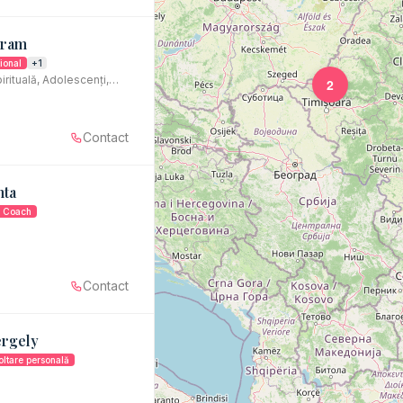
vram
ional
+1
irituală, Adolescenți,
2
ntare in cariera,
e, Consiliere
Contact
nta
s Coach
Contact
rgely
oltare personală