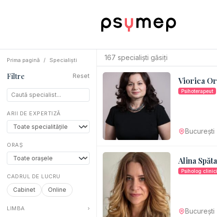
167 specialiști găsiți
Prima pagină
Specialiști
Filtre
Reset
Viorica Or
Psihoterapeut
ARII DE EXPERTIZĂ
București
ORAȘ
Alina Spăt
Psiholog clinic
CADRUL DE LUCRU
Cabinet
Online
LIMBA
›
București