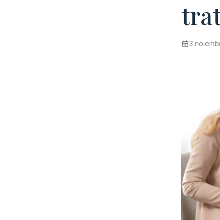
tra
3 noiemb