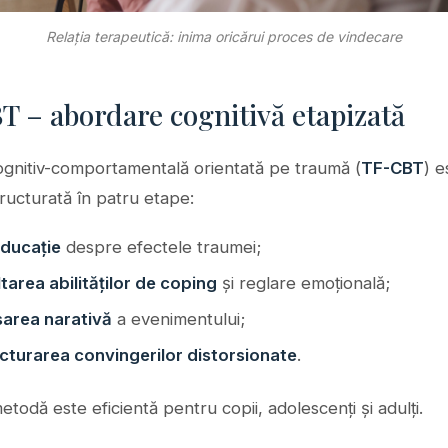
Relația terapeutică: inima oricărui proces de vindecare
 – abordare cognitivă etapizată
ognitiv-comportamentală orientată pe traumă (
TF-CBT
) e
ructurată în patru etape:
ducație
despre efectele traumei;
tarea abilităților de coping
și reglare emoțională;
area narativă
a evenimentului;
cturarea convingerilor distorsionate
.
todă este eficientă pentru copii, adolescenți și adulți.