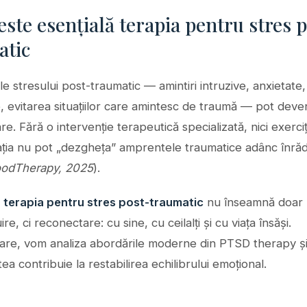
este esențială terapia pentru stres 
atic
 stresului post-traumatic — amintiri intruzive, anxietate,
ate, evitarea situațiilor care amintesc de traumă — pot deve
re. Fără o intervenție terapeutică specializată, nici exerciții
tația nu pot „dezgheța” amprentele traumatice adânc înrăd
odTherapy, 2025
).
,
terapia pentru stres post-traumatic
nu înseamnă doar
re, ci reconectare: cu sine, cu ceilalți și cu viața însăși.
uare, vom analiza abordările moderne din PTSD therapy ș
ea contribuie la restabilirea echilibrului emoțional.