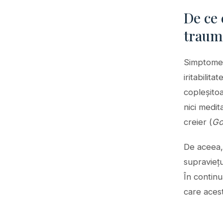
De ce 
traum
Simptomele
iritabilit
copleșitoa
nici medi
creier (
Go
De aceea
supraviețui
În contin
care acest