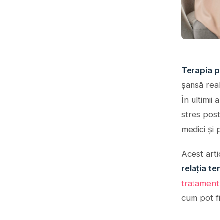
Terapia p
șansă rea
În ultimii
stres post-
medici și 
Acest arti
relația t
tratament
cum pot f