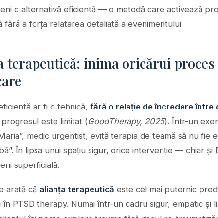
eni o alternativă eficientă — o metodă care activează pr
 fără a forța relatarea detaliată a evenimentului.
a terapeutică: inima oricărui proces
care
eficientă ar fi o tehnică,
fără o relație de încredere între c
, progresul este limitat (
GoodTherapy, 2025
). Într-un ex
„Maria”, medic urgentist, evită terapia de teamă să nu fie e
bă”. În lipsa unui spațiu sigur, orice intervenție — chiar 
ni superficială.
le arată că
alianța terapeutică
este cel mai puternic predi
 în PTSD therapy. Numai într-un cadru sigur, empatic și li