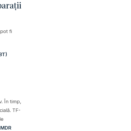
arații
pot fi
BT)
. În timp,
cială. TF-
le
EMDR