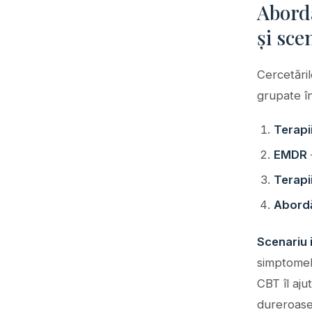
Abord
și sce
Cercetări
grupate în
Terapi
EMDR
Terapi
Abordă
Scenariu 
simptomele
CBT îl aju
dureroase