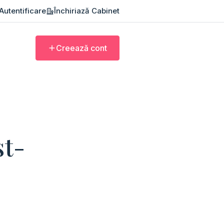
Autentificare
Închiriază Cabinet
Creează cont
st-