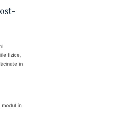
post-
ni
le fizice,
ăcinate în
i modul în