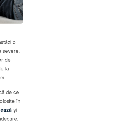
stăzi o
e severe.
or de
de la
ei.
ică de ce
losite în
nează
și
ndecare.