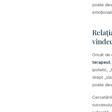
poate dev
emoțională
Relați
vinde
Oricât de 
terapeut
ipotetic, 
drept „sla
poate deve
Cercetări
succesului