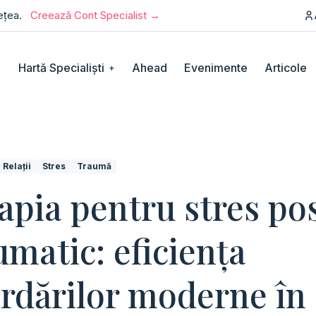
rețea.
Creează Cont Specialist →
Hartă Specialiști
Ahead
Evenimente
Articole
+
Relații
Stres
Traumă
apia pentru stres po
umatic: eficiența
rdărilor moderne în