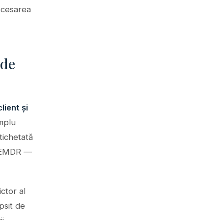
ocesarea
 de
lient și
emplu
tichetată
și EMDR —
ctor al
psit de