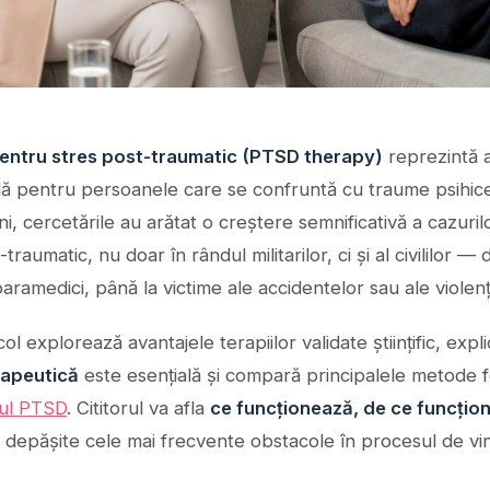
entru stres post-traumatic (PTSD therapy)
reprezintă a
lă pentru persoanele care se confruntă cu traume psihic
 ani, cercetările au arătat o creștere semnificativă a cazuril
traumatic, nu doar în rândul militarilor, ci și al civililor — 
paramedici, până la victime ale accidentelor sau ale violenț
col explorează avantajele terapiilor validate științific, expl
erapeutică
este esențială și compară principalele metode fo
ul PTSD
. Cititorul va afla
ce funcționează, de ce funcțio
i depășite cele mai frecvente obstacole în procesul de vi