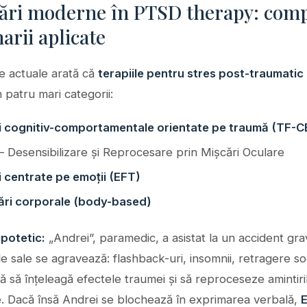
ări moderne în PTSD therapy: comp
narii aplicate
le actuale arată că
terapiile pentru stres post-traumatic
 patru mari categorii:
i cognitiv-comportamentale orientate pe traumă (TF-C
– Desensibilizare și Reprocesare prin Mișcări Oculare
i centrate pe emoții (EFT)
ri corporale (body-based)
ipotetic:
„Andrei”, paramedic, a asistat la un accident grav
 sale se agravează: flashback-uri, insomnii, retragere so
tă să înțeleagă efectele traumei și să reproceseze amintiri
. Dacă însă Andrei se blochează în exprimarea verbală,