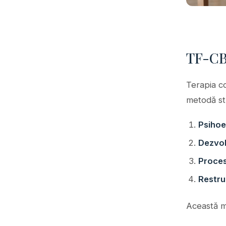
TF-CBT
Terapia c
metodă st
Psihoe
Dezvol
Proces
Restru
Această me