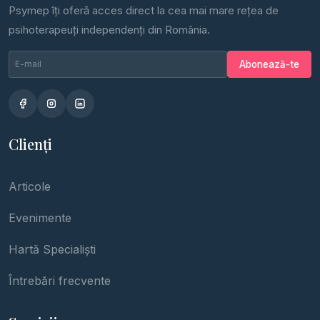
Psymep îți oferă acces direct la cea mai mare rețea de
psihoterapeuți independenți din România.
Email newsletter
Nu completa
Abonează-te
Clienți
Articole
Evenimente
Hartă Specialiști
Întrebări frecvente