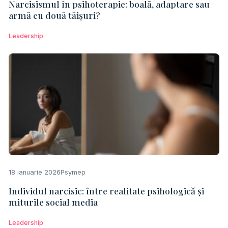
Narcisismul în psihoterapie: boală, adaptare sau
armă cu două tăișuri?
Leadership
18 ianuarie 2026
Psymep
Individul narcisic: între realitate psihologică și
miturile social media
Leadership