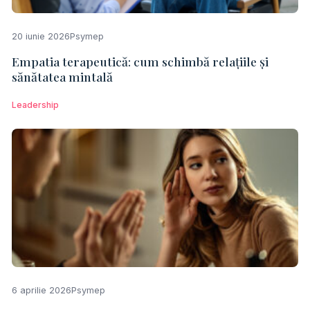
20 iunie 2026
Psymep
Empatia terapeutică: cum schimbă relațiile și
sănătatea mintală
Leadership
6 aprilie 2026
Psymep