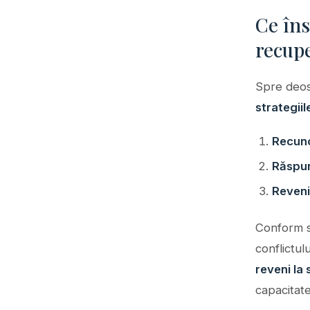
Ce îns
recup
Spre deose
strategii
Recuno
Răspun
Revenir
Conform sp
conflictul
reveni la
capacitat