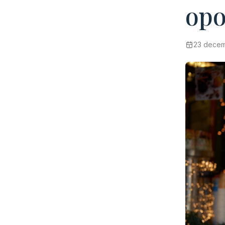
opo
23 decem