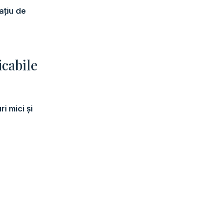
ațiu de
icabile
ri mici și