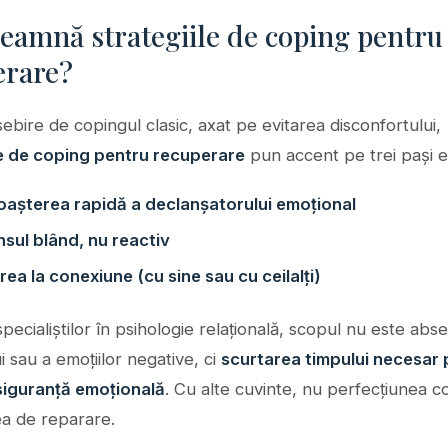
eamnă strategiile de coping pentru
erare?
bire de copingul clasic, axat pe evitarea disconfortului,
le de coping pentru recuperare
pun accent pe trei pași es
așterea rapidă a declanșatorului emoțional
sul blând, nu reactiv
ea la conexiune (cu sine sau cu ceilalți)
ecialiștilor în psihologie relațională, scopul nu este abs
ui sau a emoțiilor negative, ci
scurtarea timpului necesar 
 siguranță emoțională
. Cu alte cuvinte, nu perfecțiunea c
ea de reparare.