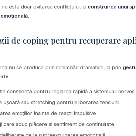
 nu este doar evitarea conflictului, ci
construirea unui sp
 emoțională
.
gii de coping pentru recuperare apl
ea nu se produce prin schimbări dramatice, ci prin
gestu
nte
:
ție conștientă pentru reglarea rapidă a sistemului nervos
e ușoară sau stretching pentru eliberarea tensiunii
zarea emoțiilor înainte de reacții impulsive
ăți care aduc plăcere și sentiment de continuitate
deliberate de la supraexpunerea emoțională