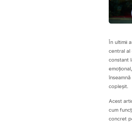
În ultimii 
central al
constant l
emoțional,
înseamnă s
copleșit.
Acest art
cum funcți
concret pe