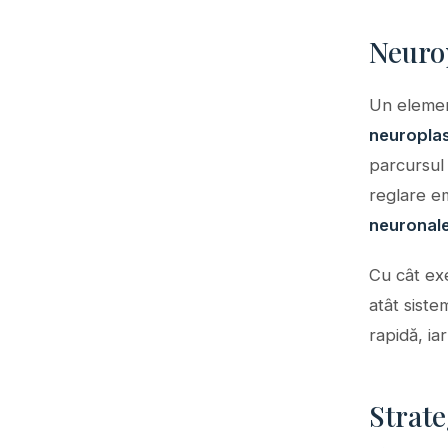
Neurop
Un elemen
neuroplas
parcursul 
reglare em
neuronal
Cu cât ex
atât siste
rapidă, iar
Strate