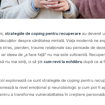
ani,
strategiile de coping pentru recuperare
au devenit u
 discuțiilor despre sănătatea mintală. Viața modernă ne e
a stres, pierderi, traume relaționale sau perioade de deze
 iar ideea de „a face față” nu mai este suficientă. Recupe
ă nu mai simți, ci să știi
cum revii la echilibru
după ce ai f
icol explorează ce sunt strategiile de coping pentru recu
onează la nivel emoțional și neurobiologic și cum pot fi a
ntru a transforma vulnerabilitatea în creștere personală