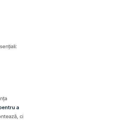
ențiali:
ența
pentru a
ontează, ci