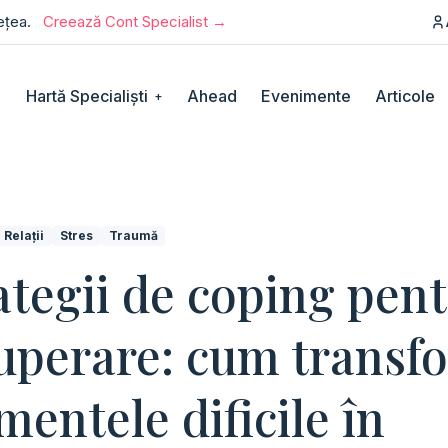
rețea.
Creează Cont Specialist →
Hartă Specialiști
Ahead
Evenimente
Articole
+
Relații
Stres
Traumă
ategii de coping pen
uperare: cum transf
entele dificile în