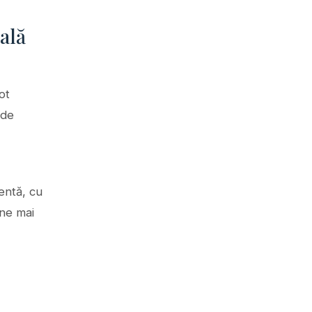
ală
ot
 de
entă, cu
ne mai