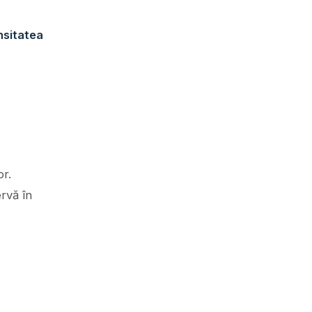
nsitatea
or.
rvă în