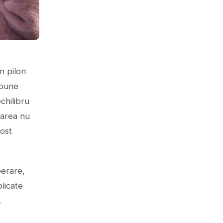
n pilon
xpune
chilibru
rarea nu
ost
perare,
plicate
.