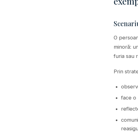
exempl
Scenariu
O persoană
minoră: u
furia sau 
Prin strat
observă
face o 
reflec
comunic
reasig