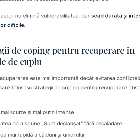
ategii nu elimină vulnerabilitatea, dar
scad durata și inte
r dificile
.
gii de coping pentru recuperare în
ile de cuplu
, recuperarea este mai importantă decât evitarea conflictel
 care folosesc strategii de coping pentru recuperare obse
 mai scurte și mai puțin intense
tatea de a spune „Sunt declanșat” fără escaladare
ea mai rapidă a căldurii și umorului