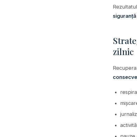
Rezultatul
siguranță
Strate
zilnic
Recuperar
consecve
respira
mișcar
jurnali
activit
pauze 