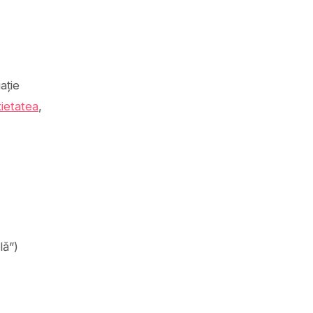
ație
ietatea
,
lă”)