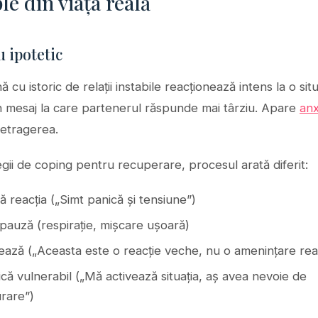
e din viața reală
 ipotetic
 cu istoric de relații instabile reacționează intens la o situ
n mesaj la care partenerul răspunde mai târziu. Apare
anx
retragerea.
egii de coping pentru recuperare, procesul arată diferit:
 reacția („Simt panică și tensiune”)
pauză (respirație, mișcare ușoară)
tează („Aceasta este o reacție veche, nu o amenințare rea
ă vulnerabil („Mă activează situația, aș avea nevoie de
urare”)