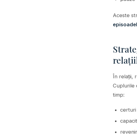
Aceste str
episoadelo
Strate
relați
În relații
Cuplurile
timp:
certuri
capaci
revenir