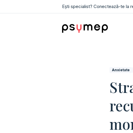
Ești specialist? Conectează-te la 
Anxietate
Str
rec
mom