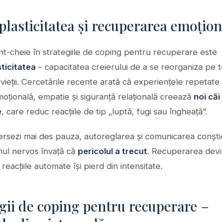
lasticitatea și recuperarea emoțion
t-cheie în strategiile de coping pentru recuperare este
ticitatea
– capacitatea creierului de a se reorganiza pe t
vieții. Cercetările recente arată că experiențele repetate
oțională, empatie și siguranță relațională creează
noi căi
e
, care reduc reacțiile de tip „luptă, fugi sau îngheață”.
ersezi mai des pauza, autoreglarea și comunicarea conști
mul nervos învață că
pericolul a trecut
. Recuperarea devi
 reacțiile automate își pierd din intensitate.
gii de coping pentru recuperare –