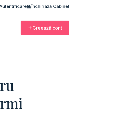
Autentificare
Închiriază Cabinet
Creează cont
tru
ormi