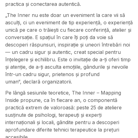
practica și conectarea autentică.
„The Inner nu este doar un eveniment la care vii să
asculți, ci un eveniment de tip experiență, o experiență
unică pe care o trăiești cu fiecare conferință, atelier și
conversație. E spațiul în care îți poți da voie să
descoperi răspunsuri, inspirație și uneori întrebări noi
— un cadru sigur și autentic, creat special pentru
înțelegere și echilibru. Este o invitație de a-ți oferi timp
și atenție, de a-ți asculta emoțiile, gândurile și nevoile
într-un cadru sigur, prietenos și profund
uman“, declară organizatorii.
Pe lângă sesiunile teoretice, The Inner – Mapping
Inside propune, ca în fiecare an, o componentă
practică extrem de valoroasă: peste 25 de ateliere
susținute de psihologi, terapeuți și experți
internaționali și locali, gândite pentru a descoperi
aprofundare diferite tehnici terapeutice la prețuri
accesibile.