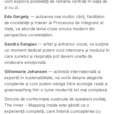
vom explora posibilități de rămâne centrați în viața de
zi cu zi.
Edo Gergely
— autoarea mai multor cărți, facilitator
de constelații și trainer al Procesului de Integrare al
Vieții, va aborda tema crizei omului modern din
perspectiva constelațiilor.
Sandra Sangiao
— artist și antrenor vocal, va susține
un moment dedicat puterii vocii interioare și modului în
care sunetul și respirația pot deveni unelte de
vindecare emoțională.
Gittemarie Johansen
— activistă internațională și
expertă în sustenabilitate, va vorbi despre alegerile
conștiente și cum putem naviga între ecologie reală și
greenwashing într-o lume modernă tot mai complexă.
Dincolo de conferințele susținute de speakerii invitați,
The Inner – Mapping Inside este gândit ca o
experiență completă, care îmbină cunoașterea cu