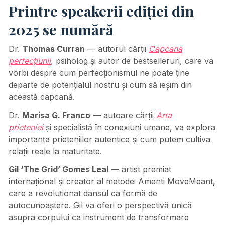
Printre speakerii ediției din
2025 se numără
Dr.
Thomas Curran
— autorul cărții
Capcana
perfecțiunii
, psiholog și autor de bestselleruri, care va
vorbi despre cum perfecționismul ne poate ține
departe de potențialul nostru și cum să ieșim din
această capcană.
Dr.
Marisa G. Franco
— autoare cărții
Arta
prieteniei
și specialistă în conexiuni umane, va explora
importanța prieteniilor autentice și cum putem cultiva
relații reale la maturitate.
Gil ‘The Grid’ Gomes Leal
— artist premiat
internațional și creator al metodei Amenti MoveMeant,
care a revoluționat dansul ca formă de
autocunoaștere. Gil va oferi o perspectivă unică
asupra corpului ca instrument de transformare