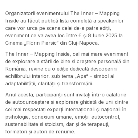
Organizatorii evenimentului The Inner – Mapping
Inside au făcut publică lista completă a speakerilor
care vor urca pe scena celei de-a patra ediții,
eveniment ce va avea loc între 6 și 8 Iunie 2025 la
Cinema „Florin Piersic“ din Cluj-Napoca.
The Inner – Mapping Inside, cel mai mare eveniment
de explorare a stării de bine și creștere personală din
România, revine cu o ediție dedicată descoperirii
echilibrului interior, sub tema „Apa“ – simbol al
adaptabilității, clarității și transformării.
Anul acesta, participanții sunt invitați într-o călătorie
de autocunoaștere și explorare ghidată de unii dintre
cei mai respectați experți internaționali și naționali în
psihologie, conexiuni umane, emoții, autocontrol,
sustenabilitate și stoicism, dar și de terapeuți,
formatori și autori de renume.