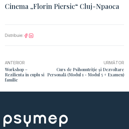
Cinema „Florin Piersic“ Cluj-Npaoca
Distribuie:
ANTERIOR
URMĂTOR
Workshop –
Curs de Psihonutriție și Dezvoltare
Rezilienta in cuplu si
Personală (Modul 1 - Modul 5 + Examen)
familie