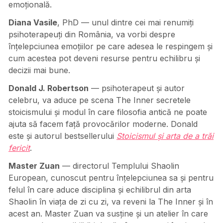
emoțională.
Diana Vasile
, PhD — unul dintre cei mai renumiți
psihoterapeuți din România, va vorbi despre
înțelepciunea emoțiilor pe care adesea le respingem și
cum acestea pot deveni resurse pentru echilibru și
decizii mai bune.
Donald J. Robertson
— psihoterapeut și autor
celebru, va aduce pe scena The Inner secretele
stoicismului și modul în care filosofia antică ne poate
ajuta să facem față provocărilor moderne. Donald
este și autorul bestsellerului
Stoicismul și arta de a trăi
fericit
.
Master Zuan
— directorul Templului Shaolin
European, cunoscut pentru înțelepciunea sa și pentru
felul în care aduce disciplina și echilibrul din arta
Shaolin în viața de zi cu zi, va reveni la The Inner și în
acest an. Master Zuan va susține și un atelier în care