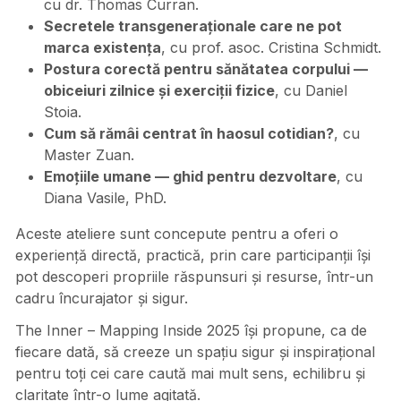
cu dr. Thomas Curran.
Secretele transgeneraționale care ne pot
marca existența
, cu prof. asoc. Cristina Schmidt.
Postura corectă pentru sănătatea corpului —
obiceiuri zilnice și exerciții fizice
, cu Daniel
Stoia.
Cum să rămâi centrat în haosul cotidian?
, cu
Master Zuan.
Emoțiile umane — ghid pentru dezvoltare
, cu
Diana Vasile, PhD.
Aceste ateliere sunt concepute pentru a oferi o
experiență directă, practică, prin care participanții își
pot descoperi propriile răspunsuri și resurse, într-un
cadru încurajator și sigur.
The Inner – Mapping Inside 2025 își propune, ca de
fiecare dată, să creeze un spațiu sigur și inspirațional
pentru toți cei care caută mai mult sens, echilibru și
claritate într-o lume agitată.