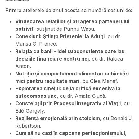
Printre atelierele de anul acesta se numără sesiuni de:
Vindecarea relațiilor și atragerea partenerului
potrivit
, susținut de Punnu Wasu.
Conexiuni: Știința Prieteniei la Adulți
, cu dr.
Marisa G. Franco.
Relația cu banii – idei subconștiente care iau
deciziile financiare pentru noi
, cu dr. Raluca
Anton.
Nutriție și comportament alimentar: schimbări
mici pentru rezultate mari
, cu Olea Manaf.
Explorarea sinelui: de la critică excesivă la
autocompasiune
, cu dr. Amalia Ciucă.
Constelații prin Procesul Integrativ al Vieții
, cu
Edó Gergely.
Reziliență emoțională prin stoicism
, cu Donald J.
Robertson.
Cum să nu cazi în capcana perfecționismului
,