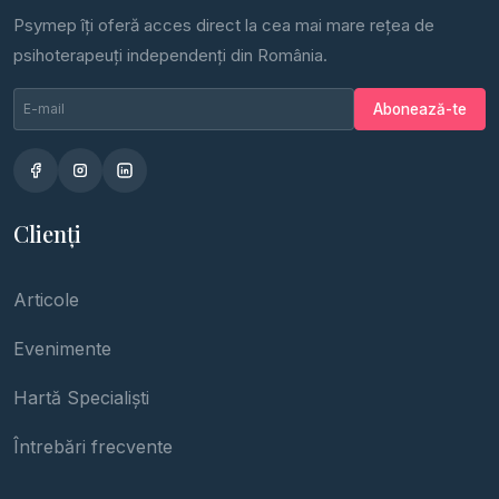
Psymep îți oferă acces direct la cea mai mare rețea de
psihoterapeuți independenți din România.
Email newsletter
Nu completa
Abonează-te
Clienți
Articole
Evenimente
Hartă Specialiști
Întrebări frecvente