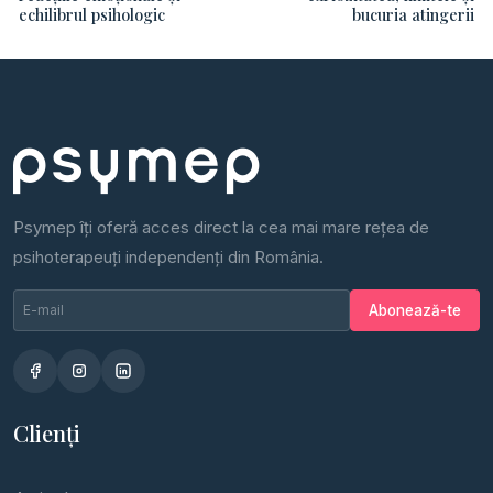
echilibrul psihologic
bucuria atingerii
Psymep îți oferă acces direct la cea mai mare rețea de
psihoterapeuți independenți din România.
Email newsletter
Nu completa
Abonează-te
Clienți