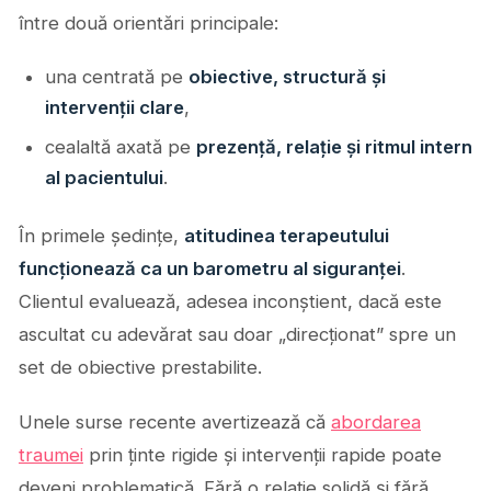
între două orientări principale:
una centrată pe
obiective, structură și
intervenții clare
,
cealaltă axată pe
prezență, relație și ritmul intern
al pacientului
.
În primele ședințe,
atitudinea terapeutului
funcționează ca un barometru al siguranței
.
Clientul evaluează, adesea inconștient, dacă este
ascultat cu adevărat sau doar „direcționat” spre un
set de obiective prestabilite.
Unele surse recente avertizează că
abordarea
traumei
prin ținte rigide și intervenții rapide poate
deveni problematică. Fără o relație solidă și fără