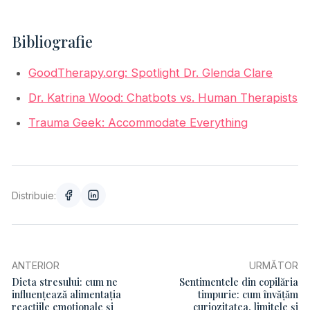
Bibliografie
GoodTherapy.org: Spotlight Dr. Glenda Clare
Dr. Katrina Wood: Chatbots vs. Human Therapists
Trauma Geek: Accommodate Everything
Distribuie:
ANTERIOR
URMĂTOR
Dieta stresului: cum ne
Sentimentele din copilăria
influențează alimentația
timpurie: cum învățăm
reacțiile emoționale și
curiozitatea, limitele și