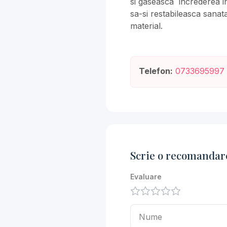
si gaseasca increderea in 
sa-si restabileasca sanatat
material.
Telefon:
0733695997
Scrie o recomandar
Evaluare