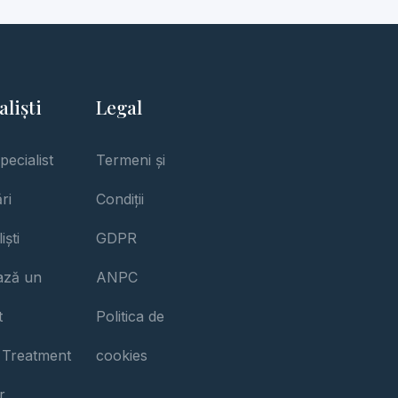
aliști
Legal
pecialist
Termeni și
ri
Condiții
iști
GDPR
iază un
ANPC
t
Politica de
 Treatment
cookies
r