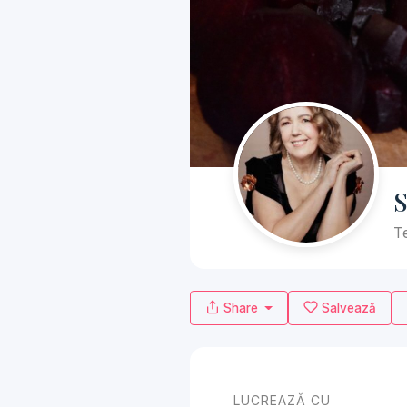
S
Te
Share
Salvează
LUCREAZĂ CU