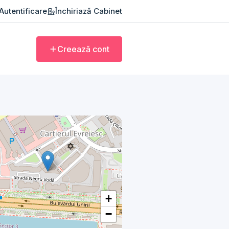
Autentificare
Închiriază Cabinet
Creează cont
+
−