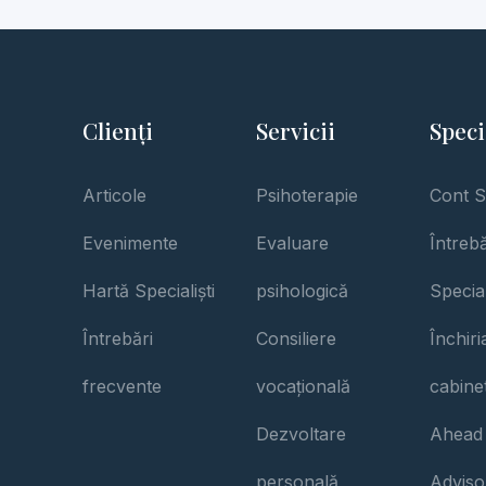
Clienți
Servicii
Speci
Articole
Psihoterapie
Cont S
Evenimente
Evaluare
Întrebă
Hartă Specialiști
psihologică
Special
Întrebări
Consiliere
Închir
frecvente
vocațională
cabine
Dezvoltare
Ahead
personală
Adviso