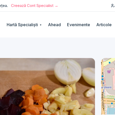
rețea.
Creează Cont Specialist →
Hartă Specialiști
Ahead
Evenimente
Articole
+