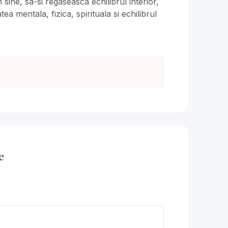
sine, sa-si regaseasca echilibrul interior,
ea mentala, fizica, spirituala si echilibrul
e