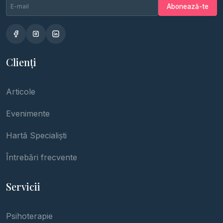
Email newsletter
Nu completa
Abonează-te
Clienți
Articole
Evenimente
Hartă Specialiști
Întrebări frecvente
Servicii
Psihoterapie