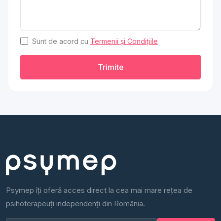
Sunt de acord cu
Termenii și Condițiile
Trimite
Psymep îți oferă acces direct la cea mai mare rețea de
psihoterapeuți independenți din România.