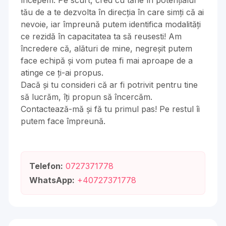
începem. Pe scurt, cred cu tărie în potențialul
tău de a te dezvolta în direcția în care simți că ai
nevoie, iar împreună putem identifica modalități
ce rezidă în capacitatea ta să reusesti! Am
încredere că, alături de mine, negreșit putem
face echipă și vom putea fi mai aproape de a
atinge ce ți-ai propus.
Dacă și tu consideri că ar fi potrivit pentru tine
să lucrăm, îți propun să încercăm.
Contactează-mă și fă tu primul pas! Pe restul îi
putem face împreună.
Telefon:
0727371778
WhatsApp:
+40727371778