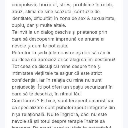
compulsivă, burnout, stres, probleme în relații,
abuz, stimă de sine scăzută, confuzie de
identitate, dificultăți în zona de sex & sexualitate,
cuplu, dar și multe altele.
Te invit la un dialog deschis și prietenos prin
care să descoperim împreună ce anume ai
nevoie și cum te pot ajuta.
Referitor la ședințele noastre aș dori să rămâi
cu ideea că apreciez orice alegi să îmi destăinui!
Tot ceea ce discuți cu mine despre tine și
intimitatea vieții tale te asigur că este strict
confidențial, iar în relația cu mine nu sunt
prejudecăți. Îți pot oferi un spațiu securizant în
care să te deschizi, în ritmul tău.
Cum lucrez? Ei bine, sunt terapeut umanist, iar
ca specializare sunt psihoterapeut integrativ din
nișa relațională. Nu te îngrijora, căci nu este
nevoie să știi totul despre terapie înainte să