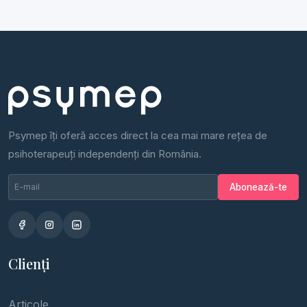
Psymep îți oferă acces direct la cea mai mare rețea de
psihoterapeuți independenți din România.
Email newsletter
Nu completa
Abonează-te
Clienți
Articole