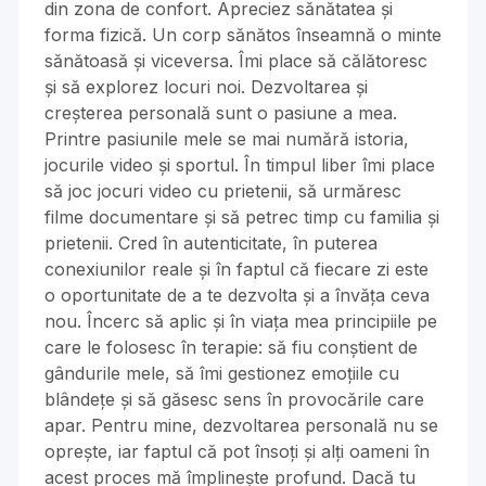
din zona de confort. Apreciez sănătatea și
forma fizică. Un corp sănătos înseamnă o minte
sănătoasă și viceversa. Îmi place să călătoresc
și să explorez locuri noi. Dezvoltarea și
creșterea personală sunt o pasiune a mea.
Printre pasiunile mele se mai numără istoria,
jocurile video și sportul. În timpul liber îmi place
să joc jocuri video cu prietenii, să urmăresc
filme documentare și să petrec timp cu familia și
prietenii. Cred în autenticitate, în puterea
conexiunilor reale și în faptul că fiecare zi este
o oportunitate de a te dezvolta și a învăța ceva
nou. Încerc să aplic și în viața mea principiile pe
care le folosesc în terapie: să fiu conștient de
gândurile mele, să îmi gestionez emoțiile cu
blândețe și să găsesc sens în provocările care
apar. Pentru mine, dezvoltarea personală nu se
oprește, iar faptul că pot însoți și alți oameni în
acest proces mă împlinește profund. Dacă tu