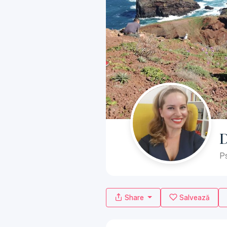
D
Ps
Share
Salvează