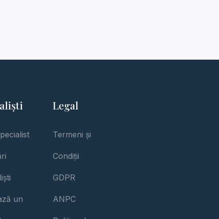
aliști
Legal
pecialist
Termeni și
ri
Condiții
iști
GDPR
iază un
ANPC