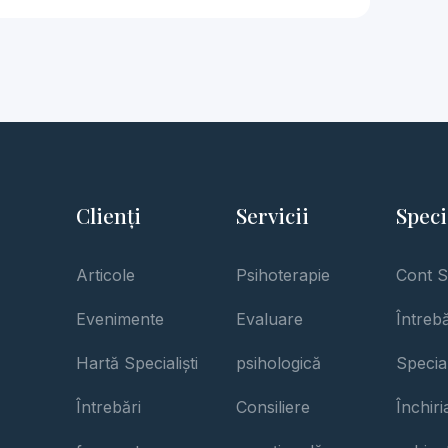
Clienți
Servicii
Speci
Articole
Psihoterapie
Cont S
Evenimente
Evaluare
Întrebă
Hartă Specialiști
psihologică
Special
Întrebări
Consiliere
Închir