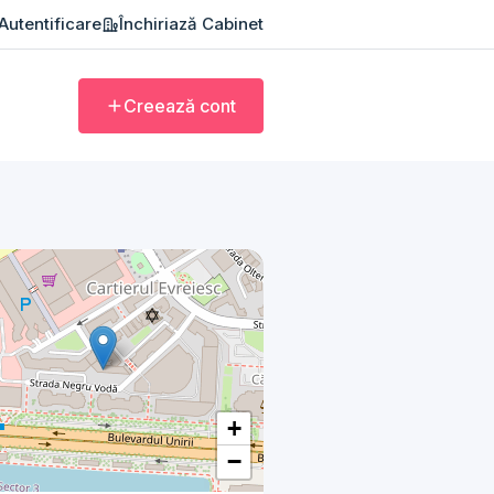
Autentificare
Închiriază Cabinet
Creează cont
+
−