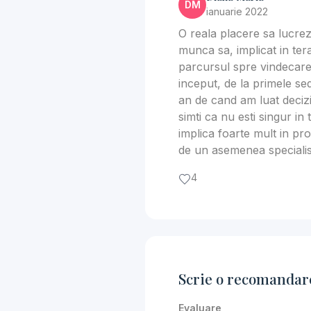
DM
ianuarie 2022
O reala placere sa lucrez
munca sa, implicat in tera
parcursul spre vindecare.
inceput, de la primele se
an de cand am luat decizi
simti ca nu esti singur in 
implica foarte mult in p
de un asemenea specialis
4
Scrie o recomandar
Evaluare