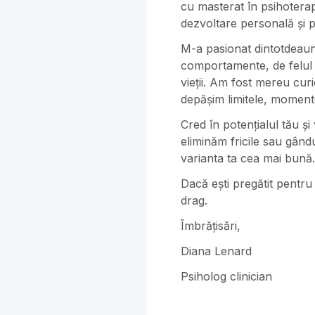
cu masterat în psihoterap
dezvoltare personală și p
M-a pasionat dintotdeauna
comportamente, de felul 
vieții. Am fost mereu cur
depășim limitele, momentele
Cred în potențialul tău ș
eliminăm fricile sau gându
varianta ta cea mai bună.
Dacă ești pregătit pentru
drag.
Îmbrățisări,
Diana Lenard
Psiholog clinician