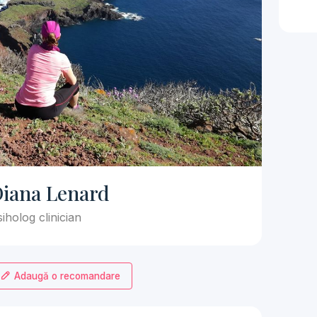
iana Lenard
iholog clinician
Adaugă o recomandare