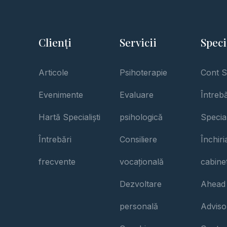
Clienți
Servicii
Speci
Articole
Psihoterapie
Cont S
Evenimente
Evaluare
Întrebă
Hartă Specialiști
psihologică
Special
Întrebări
Consiliere
Închir
frecvente
vocațională
cabine
Dezvoltare
Ahead
personală
Adviso