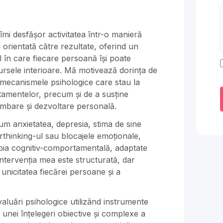
 îmi desfășor activitatea într-o manieră
 orientată către rezultate, oferind un
l în care fiecare persoană își poate
esursele interioare. Mă motivează dorința de
 mecanismele psihologice care stau la
tamentelor, precum și de a susține
imbare și dezvoltare personală.
cum anxietatea, depresia, stima de sine
rthinking-ul sau blocajele emoționale,
erapia cognitiv-comportamentală, adaptate
. Intervenția mea este structurată, dar
 unicitatea fiecărei persoane și a
aluări psihologice utilizând instrumente
 unei înțelegeri obiective și complexe a