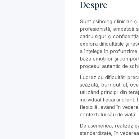
Despre
Sunt psiholog clinician și
profesionistă, empatică și
cadru sigur și confidenția
explora dificultățile și r
a înțelege în profunzime
baza emoțiilor și compor
procesul autentic de sch
Lucrez cu dificultăți pre
scăzută, burnout-ul, ove
utilizând principii din t
individual fiecărui client
flexibilă, având în vedere
contextului său de viață.
De asemenea, realizez ev
standardizate, în vederea