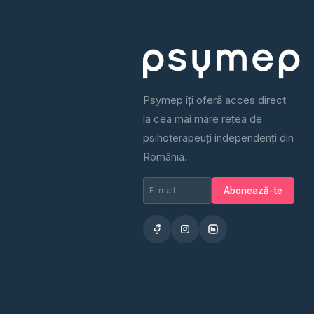
Psymep îți oferă acces direct
la cea mai mare rețea de
psihoterapeuți independenți din
România.
Email newsletter
Nu completa
Abonează-te