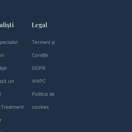
aliști
Legal
pecialist
Termeni și
ri
Condiții
iști
GDPR
iază un
ANPC
t
Politica de
 Treatment
cookies
r