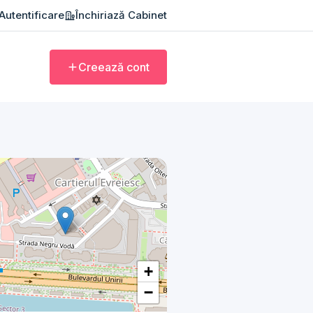
Autentificare
Închiriază Cabinet
Creează cont
+
−