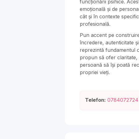
funcționării psihice. Ace
emoțională și de personali
cât și în contexte speci
profesională.
Pun accent pe construirea
încredere, autenticitate 
reprezintă fundamentul or
propun să ofer claritate, s
persoană să își poată rec
propriei vieți.
Telefon:
0784072724