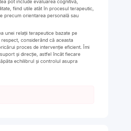
stea pot include evaluarea cognitivă,
tate, fiind utile atât în procesul terapeutic,
fice precum orientarea personală sau
 unei relații terapeutice bazate pe
și respect, considerând că aceasta
icărui proces de intervenție eficient. Îmi
uport și direcție, astfel încât fiecare
ăpăta echilibrul și controlul asupra