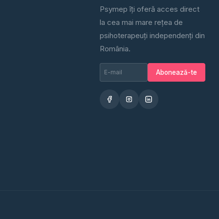
Psymep îți oferă acces direct
la cea mai mare rețea de
psihoterapeuți independenți din
România.
Email newsletter
Nu completa
Abonează-te