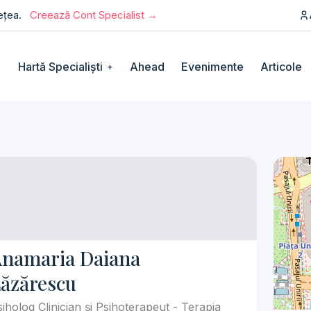
rețea.
Creează Cont Specialist →
Hartă Specialiști
Ahead
Evenimente
Articole
+
namaria Daiana
ăzărescu
iholog Clinician și Psihoterapeut - Terapia