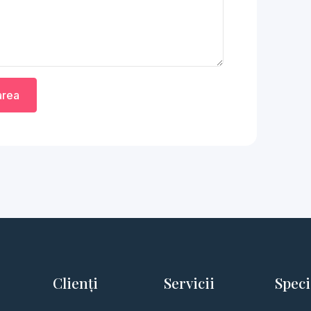
area
Clienți
Servicii
Speci