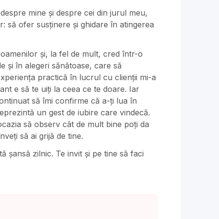
despre mine și despre cei din jurul meu,
r: să ofer susținere și ghidare în atingerea
.
amenilor și, la fel de mult, cred într-o
de și în alegeri sănătoase, care să
periența practică în lucrul ​cu clienții mi-a
t e să te uiți la ceea ce te doare. Iar
ontinuat să îmi confirme că a-ți lua în
eprezintă un ​gest de iubire care vindecă.
cazia să observ cât de mult bine poți ​da
veți să ai grijă de tine.
 șansă zilnic. Te invit și pe tine să faci