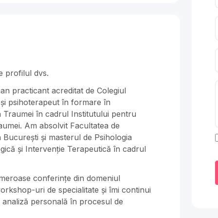
 profilul dvs.
ian practicant acreditat de Colegiul
și ​psihoterapeut în formare în
 Traumei în cadrul Institutului ​pentru
raumei. Am absolvit Facultatea de
a București și masterul de Psihologia
ică și ​Intervenție Terapeutică în cadrul
numeroase conferințe din domeniul
workshop-uri de specialitate și îmi continui
 analiză personală în ​procesul de