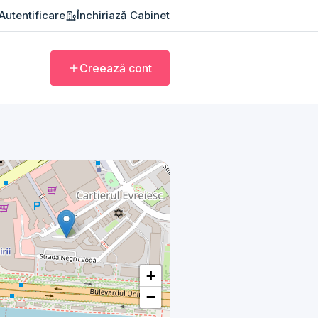
Autentificare
Închiriază Cabinet
Creează cont
+
−