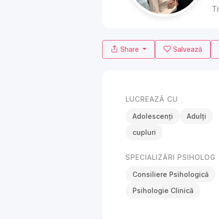
T
Share
Salvează
LUCREAZĂ CU
Adolescenți
Adulți
cupluri
SPECIALIZĂRI PSIHOLOG
Consiliere Psihologică
Psihologie Clinică