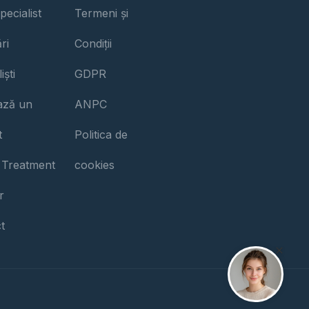
pecialist
Termeni și
ri
Condiții
iști
GDPR
iază un
ANPC
t
Politica de
 Treatment
cookies
r
t