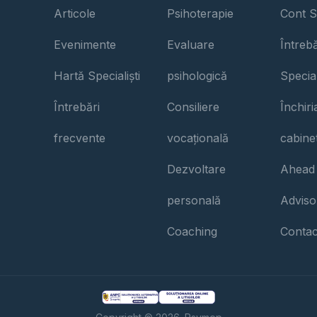
Articole
Psihoterapie
Cont S
Evenimente
Evaluare
Întrebă
Hartă Specialiști
psihologică
Special
Întrebări
Consiliere
Închir
frecvente
vocațională
cabine
Dezvoltare
Ahead
personală
Adviso
Coaching
Contac