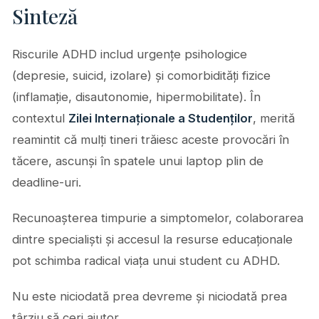
Sinteză
Riscurile ADHD includ urgențe psihologice
(depresie, suicid, izolare) și comorbidități fizice
(inflamație, disautonomie, hipermobilitate). În
contextul
Zilei Internaționale a Studenților
, merită
reamintit că mulți tineri trăiesc aceste provocări în
tăcere, ascunși în spatele unui laptop plin de
deadline-uri.
Recunoașterea timpurie a simptomelor, colaborarea
dintre specialiști și accesul la resurse educaționale
pot schimba radical viața unui student cu ADHD.
Nu este niciodată prea devreme și niciodată prea
târziu să ceri ajutor.