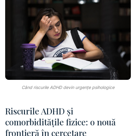
Când riscurile ADHD devin urgențe psihologice
Riscurile ADHD și
comorbiditățile fizice: o nouă
frontieră în cercetare