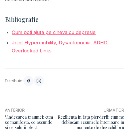
Bibliografie
Cum poți ajuta pe cineva cu depresie
Joint Hypermobility, Dysautonomia, ADHD:
Overlooked Links
Distribuie:
ANTERIOR
URMĂTOR
Vindecarea traumei: cum
Reziliența în fața pierderii: cum ne
se manifestă, ce ascunde
deblocăm resursele interioare în
și ce soluții oferă
momente de dezechilibru