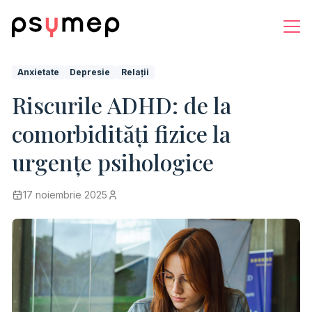
Anxietate
Depresie
Relații
Riscurile ADHD: de la
comorbidități fizice la
urgențe psihologice
17 noiembrie 2025