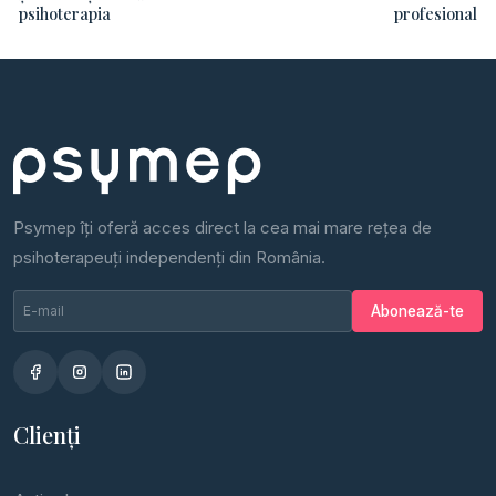
psihoterapia
profesional
Psymep îți oferă acces direct la cea mai mare rețea de
psihoterapeuți independenți din România.
Email newsletter
Nu completa
Abonează-te
Clienți