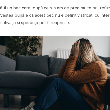
-ți un bec care, după ce s-a ars de prea multe ori, refu
Vestea bună e că acest bec nu e definitiv stricat: cu inter
 motivația și speranța pot fi reaprinse.