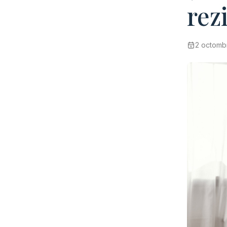
rez
2 octomb