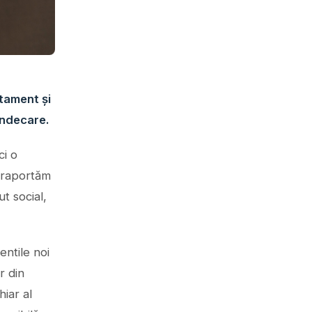
atament și
indecare.
ci o
e raportăm
t social,
entile noi
r din
hiar al