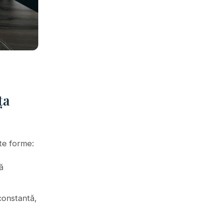
ța
lte forme:
ă
constantă,