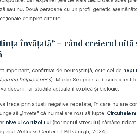
edispoziție, dar experiențele de viață decid dacă acea pre
ază sau nu. Două persoane cu un profil genetic asemănăto
oționale complet diferite.
ința învățată” – când creierul uită
ă
t important, confirmat de neuroștiință, este cel de
neput
learned helplessness
). Martin Seligman a descris acest
a decenii, iar studiile actuale îl explică și biologic.
a trece prin situații negative repetate, în care nu are con
junge să „învețe” că nu mai are rost să lupte.
Circuitele m
iar
nivelul cortizolului
(hormonul stresului) rămâne ridicat
ng and Wellness Center of Pittsburgh, 2024).