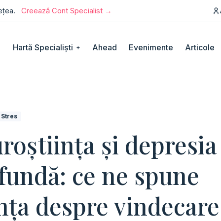
rețea.
Creează Cont Specialist →
Hartă Specialiști
Ahead
Evenimente
Articole
+
Stres
roștiința și depresia
fundă: ce ne spune
ința despre vindecare