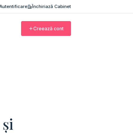
Autentificare
Închiriază Cabinet
Creează cont
 și