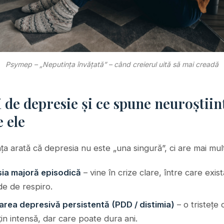
Psymep – „Neputința învățată” – când creierul uită să mai creadă
 de depresie și ce spune neuroștiin
 ele
ța arată că depresia nu este „una singură”, ci are mai mu
ia majoră episodică
– vine în crize clare, între care exist
de de respiro.
area depresivă persistentă (PDD / distimia)
– o tristețe 
in intensă, dar care poate dura ani.