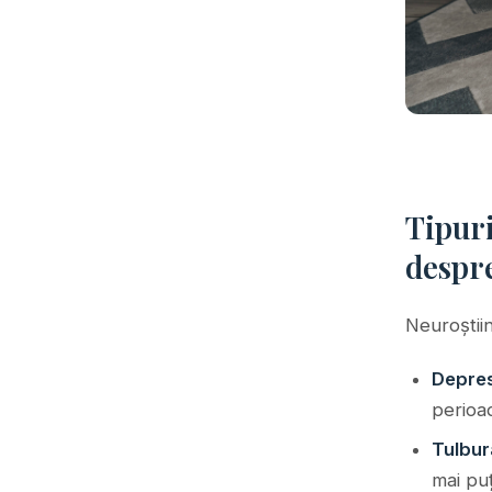
Tipuri
despre
Neuroștiin
Depres
perioa
Tulbur
mai puț