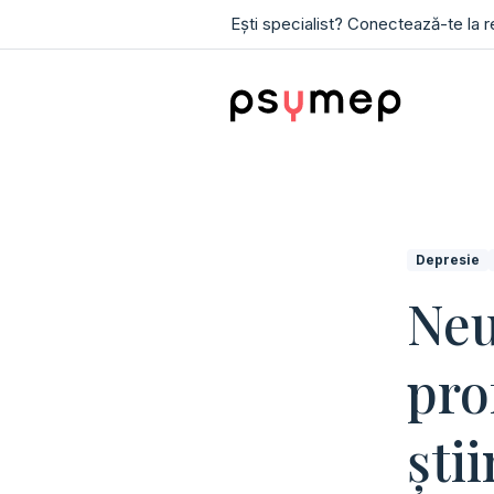
Ești specialist? Conectează-te la 
Depresie
Neu
pro
ști