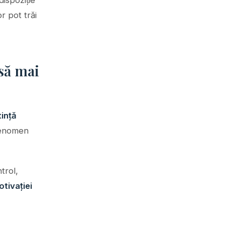
dispoziție
r pot trăi
 să mai
ință
 fenomen
trol,
otivației