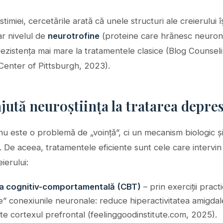
istimiei, cercetările arată că unele structuri ale creierului 
ar nivelul de
neurotrofine
(proteine care hrănesc neuroni
 rezistența mai mare la tratamentele clasice (Blog Counsel
Center of Pittsburgh, 2023).
ută neuroștiința la tratarea depres
u este o problemă de „voință”, ci un mecanism biologic ș
. De aceea, tratamentele eficiente sunt cele care intervin
ierului:
a cognitiv-comportamentală (CBT)
– prin exerciții pract
e” conexiunile neuronale: reduce hiperactivitatea amigdale
te cortexul prefrontal (feelinggoodinstitute.com, 2025).