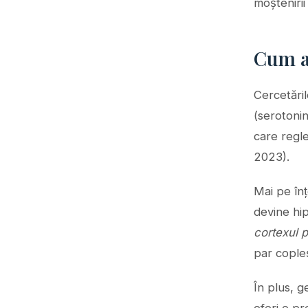
moștenirii
Cum ar
Cercetări
(serotonin
care regl
2023).
Mai pe înț
devine hip
cortexul p
par copleș
În plus, g