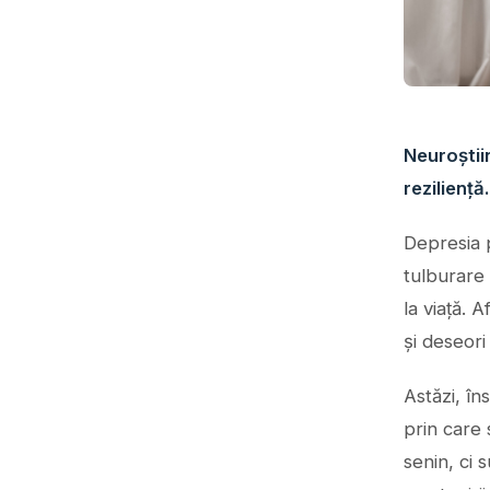
Neuroștii
rezilienț
Depresia p
tulburare
la viață. 
și deseori
Astăzi, în
prin care 
senin, ci 