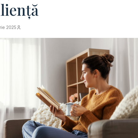
iliență
rie 2025