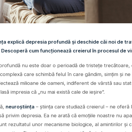
nța explică depresia profundă și deschide căi noi de tr
ă. Descoperă cum funcționează creierul în procesul de v
rofundă nu este doar o perioadă de tristețe trecătoare, 
 complexă care schimbă felul în care gândim, simțim și n
Afectează milioane de oameni, indiferent de vârstă sau statu
 lasă impresia că „nu mai există cale de ieșire”.
să,
neuroștiința
– știința care studiază creierul – ne oferă l
să privim depresia. Ea ne arată că emoțiile noastre nu apa
sunt rezultatul unor mecanisme biologice, al amintirilor și c