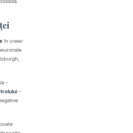
osibilă.
ței
e
în creier
 neuronale
ttsburgh,
la
–
trolului
–
 negative
 poate