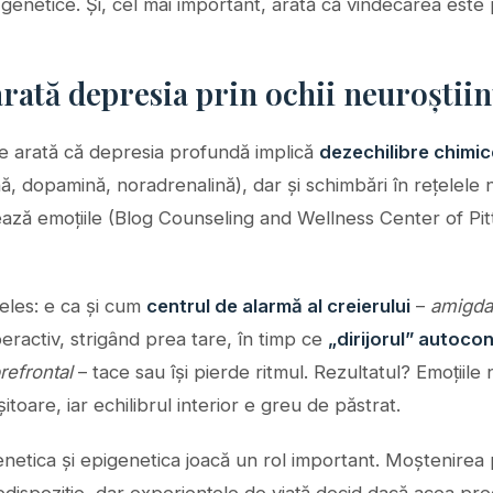
 genetice. Și, cel mai important, arată că vindecarea este p
ată depresia prin ochii neuroștiin
le arată că depresia profundă implică
dezechilibre chimic
ă, dopamină, noradrenalină), dar și schimbări în rețelele
ează emoțiile (Blog Counseling and Wellness Center of Pi
eles: e ca și cum
centrul de alarmă al creierului
–
amigda
eractiv, strigând prea tare, în timp ce
„dirijorul” autocon
refrontal
– tace sau își pierde ritmul. Rezultatul? Emoțiile
itoare, iar echilibrul interior e greu de păstrat.
enetica și epigenetica joacă un rol important. Moștenirea