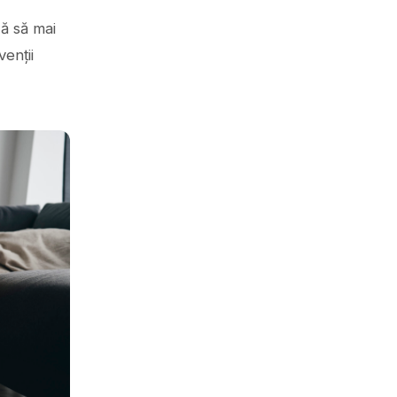
ză să mai
venții