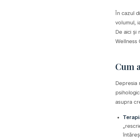
În cazul d
volumul, i
De aici și
Wellness 
Cum aj
Depresia n
psihologic
asupra cre
Terapi
„rescri
întăreș