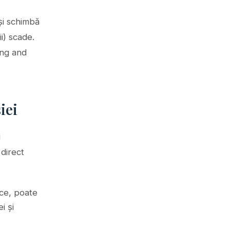
își schimbă
i) scade.
ing and
iei
i
 direct
ice, poate
i și