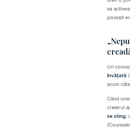
oferi o pr
se active
povești em
„Neput
cread
Un concep
învățată
(
acum câtev
Când cinev
creierul a
se sting
, 
(Counseli