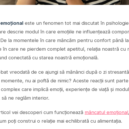
 emoțional
este un fenomen tot mai discutat în psihologie
care descrie modul în care emoțiile ne influențează compo
. De la momentele în care mâncăm pentru confort până la
e în care ne pierdem complet apetitul, relația noastră cu
und conectată cu starea noastră emoțională.
ebat vreodată de ce ajungi să mănânci după o zi stresant
e momente, nu ai poftă de nimic? Aceste reacții sunt parte
complex care implică emoții, experiențe de viață și modul
 să ne reglăm interior.
articol vei descoperi cum funcționează
mâncatul emoțional
um poți construi o relație mai echilibrată cu alimentația.