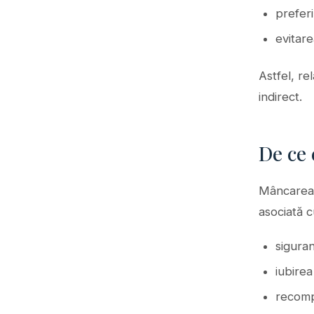
preferi
evitar
Astfel, re
indirect.
De ce 
Mâncarea 
asociată c
siguran
iubirea 
recom