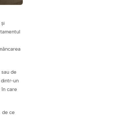
 și
rtamentul
 mâncarea
ă sau de
 dintr-un
 în care
, de ce