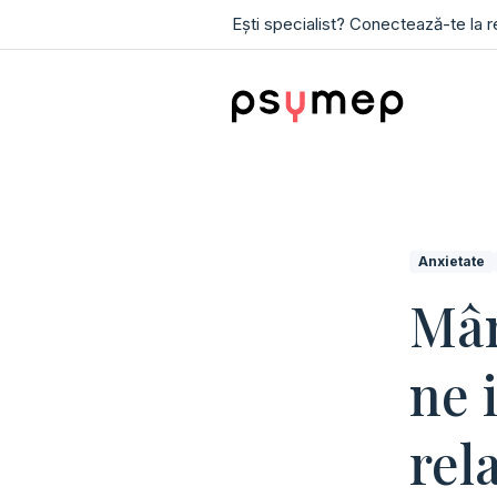
Ești specialist? Conectează-te la 
Anxietate
Mân
ne 
rel