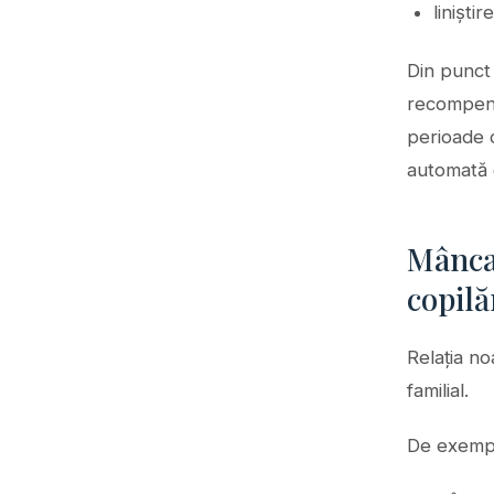
liniști
Din punct
recompensă
perioade 
automată 
Mâncat
copilă
Relația n
familial.
De exemp