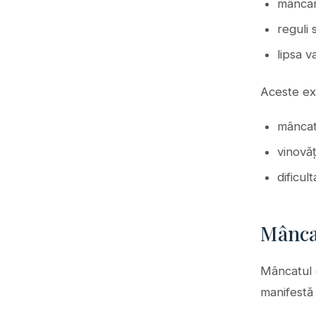
mâncar
reguli 
lipsa v
Aceste ex
mâncat
vinovăț
dificu
Mâncat
Mâncatul 
manifestă 