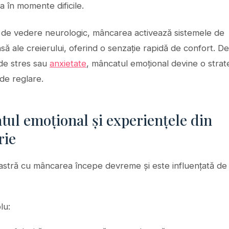
rea în momente dificile.
 de vedere neurologic, mâncarea activează sistemele de
 ale creierului, oferind o senzație rapidă de confort. De
de stres sau
anxietate
, mâncatul emoțional devine o strat
de reglare.
ul emoțional și experiențele din
rie
oastră cu mâncarea începe devreme și este influențată de
lu: