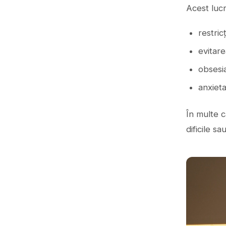
Acest luc
restric
evitar
obsesi
anxieta
În multe 
dificile s