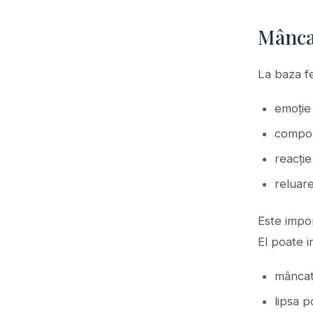
Mânca
La baza 
emoție 
compor
reacți
reluare
Este impo
El poate i
mâncat
lipsa 