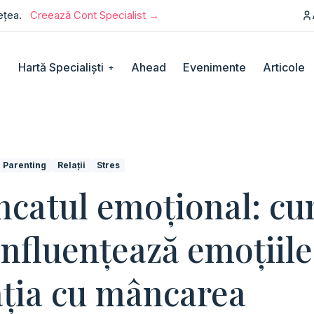
rețea.
Creează Cont Specialist →
Hartă Specialiști
Ahead
Evenimente
Articole
+
Parenting
Relații
Stres
catul emoțional: c
influențează emoțiile
ația cu mâncarea