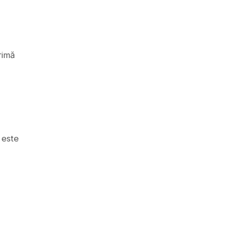
rimă
 este