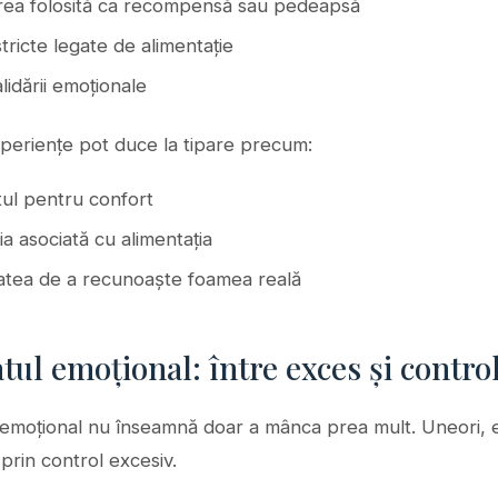
ea folosită ca recompensă sau pedeapsă
stricte legate de alimentație
alidării emoționale
periențe pot duce la tipare precum:
ul pentru confort
ia asociată cu alimentația
ltatea de a recunoaște foamea reală
ul emoțional: între exces și contro
emoțional nu înseamnă doar a mânca prea mult. Uneori, e
prin control excesiv.