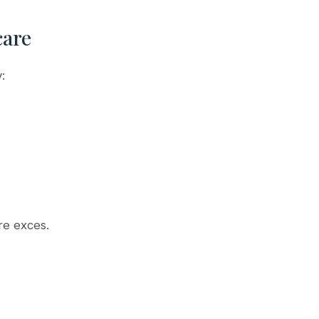
care
:
re exces.