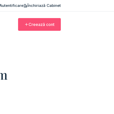
Autentificare
Închiriază Cabinet
Creează cont
um