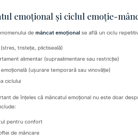
tul emoțional și ciclul emoție-mân
fenomenului de
mâncat emoțional
se află un ciclu repetitiv
(stres, tristețe, plictiseală)
tament alimentar (supraalimentare sau restricție)
e emoțională (ușurare temporară sau vinovăție)
a ciclului
rtant de înțeles că mâncatul emoțional nu este doar desp
nclude:
ul pentru confort
poftei de mâncare