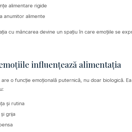
nțe alimentare rigide
ea anumitor alimente
lația cu mâncarea devine un spațiu în care emoțiile se exp
emoțiile influențează alimentația
are o funcție emoțională puternică, nu doar biologică. Ea
u:
ța și rutina
și grija
pensa