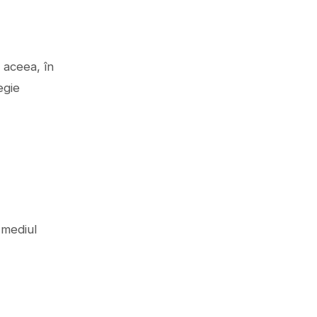
 aceea, în
egie
 mediul