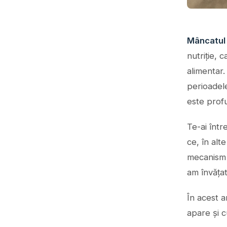
Mâncatul
nutriție, 
alimentar
perioadel
este prof
Te-ai într
ce, în alt
mecanism 
am învățat
În acest 
apare și c