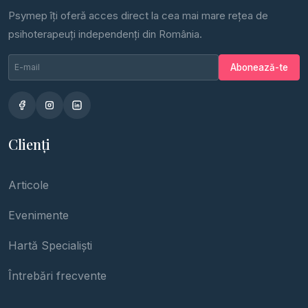
Psymep îți oferă acces direct la cea mai mare rețea de
psihoterapeuți independenți din România.
Email newsletter
Nu completa
Abonează-te
Clienți
Articole
Evenimente
Hartă Specialiști
Întrebări frecvente