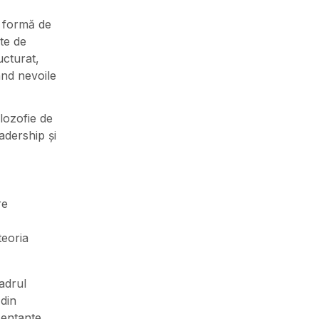
o formă de
ate de
ucturat,
ând nevoile
lozofie de
eadership și
re
teoria
adrul
 din
zentante