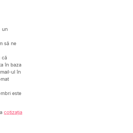
e un
m să ne
i că
ta în baza
mail-ul în
tomat
embri este
ta
cotizația