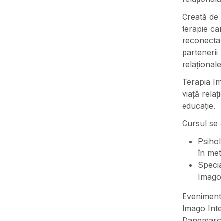
Creată de 
terapie ca
reconectar
partenerii
relaționale
Terapia Im
viață relaț
educație.
Cursul se
Psihol
în me
Specia
Imago 
Evenimentu
Imago Inte
Danemarca.