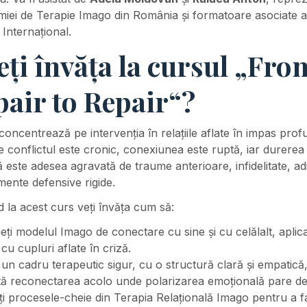
iei de Terapie Imago din România și formatoare asociate a
i Internațional.
eți învăța la cursul „Fro
air to Repair“?
concentrează pe intervenția în relațiile aflate în impas prof
 conflictul este cronic, conexiunea este ruptă, iar durerea
 este adesea agravată de traume anterioare, infidelitate, adi
ente defensive rigide.
d la acest curs veți învăța cum să:
eți modelul Imago de conectare cu sine și cu celălalt, aplica
 cu cupluri aflate în criză.
 un cadru terapeutic sigur, cu o structură clară și empatică
tă reconectarea acolo unde polarizarea emoțională pare de
ați procesele-cheie din Terapia Relațională Imago pentru a fa