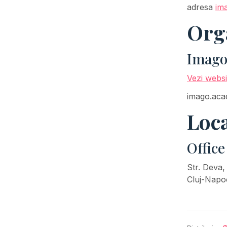
adresa
im
Org
Imago
Vezi websi
imago.ac
Loca
Office
Str. Deva,
Cluj-Napo