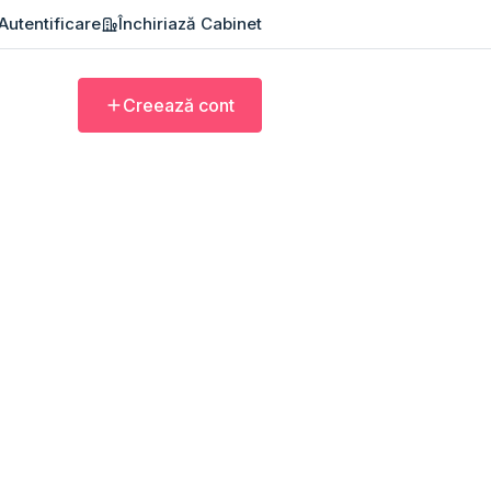
Autentificare
Închiriază Cabinet
Creează cont