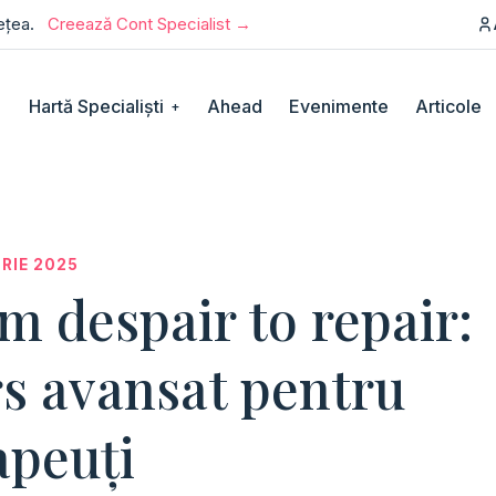
rețea.
Creează Cont Specialist →
Hartă Specialiști
Ahead
Evenimente
Articole
+
BRIE 2025
m despair to repair:
s avansat pentru
apeuți