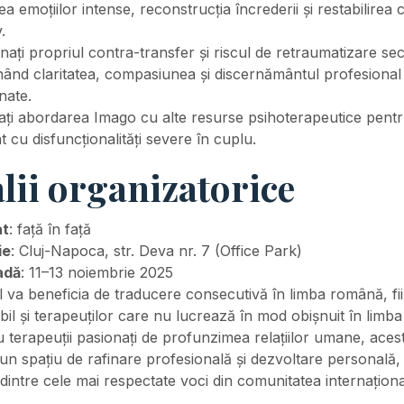
ea emoțiilor intense, reconstrucția încrederii și restabilirea 
.
nați propriul contra-transfer și riscul de retraumatizare se
ând claritatea, compasiunea și discernământul profesional în
nate.
ați abordarea Imago cu alte resurse psihoterapeutice pentr
nt cu disfuncționalități severe în cuplu.
lii organizatorice
at
: față în față
ie
: Cluj-Napoca, str. Deva nr. 7 (Office Park)
adă
: 11–13 noiembrie 2025
 va beneficia de traducere consecutivă în limba română, fi
bil și terapeuților care nu lucrează în mod obișnuit în limba
 terapeuții pasionați de profunzimea relațiilor umane, aces
un spațiu de rafinare profesională și dezvoltare personală,
dintre cele mai respectate voci din comunitatea internațion