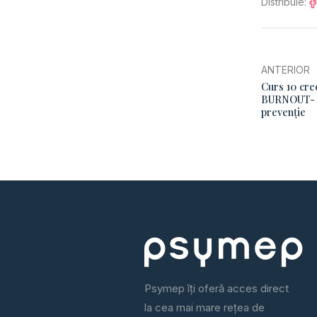
Distribuie:
ANTERIOR
Curs 10 cre
BURNOUT- ev
prevenție
Psymep îți oferă acces direct
la cea mai mare rețea de