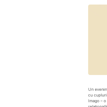
Un evenime
cu cupluri
Imago – o
relațional