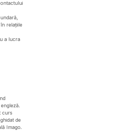
contactului
cundară,
 relațiile
u a lucra
ind
 engleză.
t curs
 ghidat de
ală Imago.