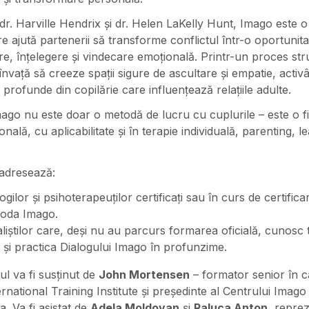
dr. Harville Hendrix și dr. Helen LaKelly Hunt, Imago este 
re ajută partenerii să transforme conflictul într-o oportunit
e, înțelegere și vindecare emoțională. Printr-un proces str
 învață să creeze spații sigure de ascultare și empatie, activ
 profunde din copilărie care influențează relațiile adulte.
ago nu este doar o metodă de lucru cu cuplurile – este o fi
ională, cu aplicabilitate și în terapie individuală, parenting, l
 adresează:
ogilor și psihoterapeuților certificați sau în curs de certifica
toda Imago.
liștilor care, deși nu au parcurs formarea oficială, cunosc 
și practica Dialogului Imago în profunzime.
l va fi susținut de
John Mortensen
– formator senior în c
rnational Training Institute și președinte al Centrului Imago
 Va fi asistat de
Adela Moldovan
și
Raluca Anton
, repre