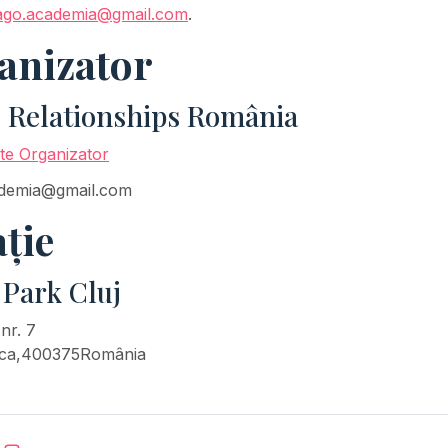
ago.academia@gmail.com
.
anizator
 Relationships România
te Organizator
ademia@gmail.com
ție
 Park Cluj
 nr. 7
ca
,
400375
România