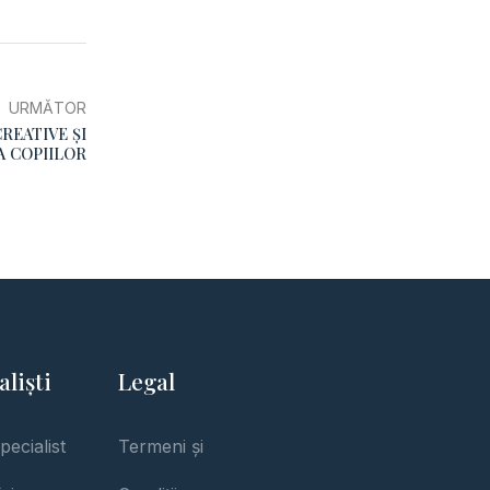
URMĂTOR
CREATIVE ȘI
A COPIILOR
aliști
Legal
pecialist
Termeni și