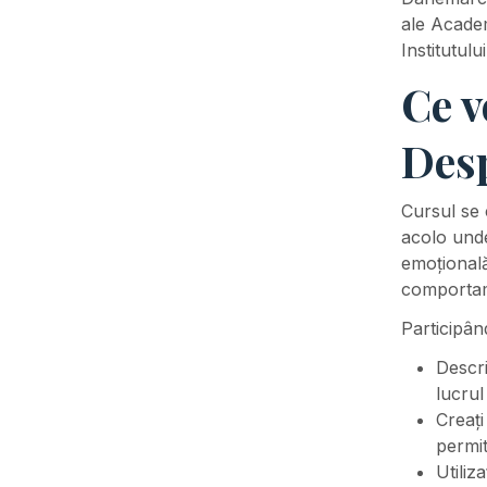
ale Academ
Institutulu
Ce v
Desp
Cursul se 
acolo unde
emoțională
comportam
Participân
Descri
lucrul
Creați
permi
Utiliz