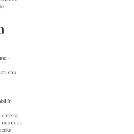
le
m
und –
cții sau
bil în
, care să
 netrecut.
cilita