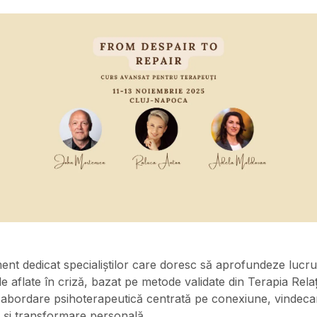
nt dedicat specialiștilor care doresc să aprofundeze lucru
le aflate în criză, bazat pe metode validate din Terapia Rela
 abordare psihoterapeutică centrată pe conexiune, vindeca
ă și transformare personală.