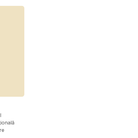
l
țională
re