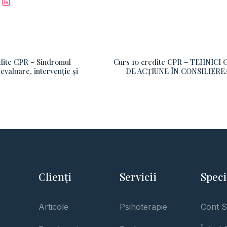
dite CPR – Sindromul
Curs 10 credite CPR – TEHNICI 
aluare, intervenție și
DE ACȚIUNE ÎN CONSILIERE
Clienți
Servicii
Speci
Articole
Psihoterapie
Cont S