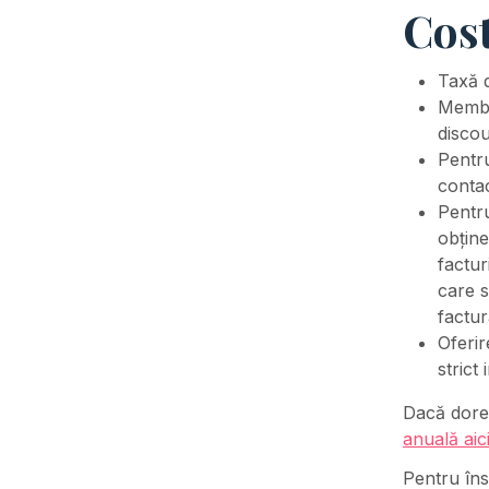
Cos
Taxă d
Membri
discou
Pentr
conta
Pentru
obține
factur
care s
factur
Oferi
strict 
Dacă doreș
anuală aic
Pentru însc