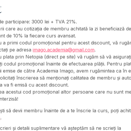
t
e participare: 3000 lei + TVA 21%.
i care au cotizația de membru achitată la zi beneficiază d
nt de 10% la fiecare curs avansat.
u a primi codul promoțional pentru acest discount, vă rugă
ctați pe adresa
imago.academia@gmail.com
.
 plata prin Netopia (direct pe site) vă rugăm să vă asiguraț
ți codul promoțional înainte de efectuarea plății. Pentru pla
ii emise de către Academia Imago, avem rugămintea ca în e
olicitați înscrierea să menționați calitatea de membru și au
a va fi emisă cu acest discount.
rea acestui cod promoțional altor persoane care nu sunt m
interzisă!
ti să devii membru înainte de a te înscrie la curs, poți achi
i
.
rieri și detalii suplimentare vă așteptăm să ne scrieți la