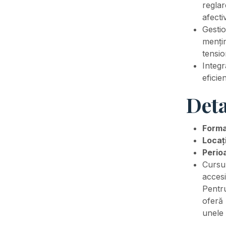
reglar
afectiv
Gestio
mențin
tensio
Integr
eficie
Deta
Form
Locaț
Perio
Cursul
accesi
Pentru
oferă 
unele 