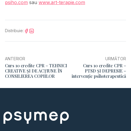
psiho.com
sau
www.art-terapie.com
Distribuie:
ANTERIOR
URMĂTOR
Curs 10 credite CPR – TEHNICI
Curs 10 credite CPR –
CREATIVE ȘI DE ACȚIUNE ÎN
PTSD ȘI DEPRESIE –
CONSILIEREA COPIILOR
intervenţie psihoterapeutică