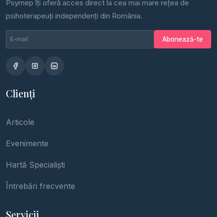
Psymep îți oferă acces direct la cea mai mare rețea de
psihoterapeuți independenți din România.
Email newsletter
Nu completa
Abonează-te
Clienți
Articole
Evenimente
Hartă Specialiști
Întrebări frecvente
Servicii