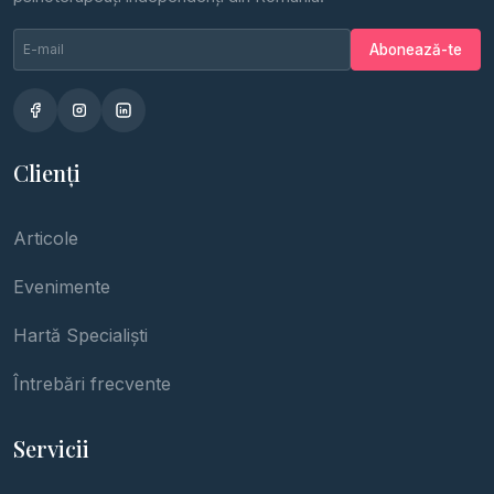
Email newsletter
Nu completa
Abonează-te
Clienți
Articole
Evenimente
Hartă Specialiști
Întrebări frecvente
Servicii