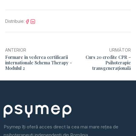
Distribuie:
ANTERIOR
URMĂTOR
Formare in vederea certificarii
Curs 20 credite CPR –
internationale Schema Therapy -
Psihoterapie
Modulul 2
transgenerațională
Psymep îți oferă acces direct la cea mai mare rețea de
psihoterapeuți independenți din România.