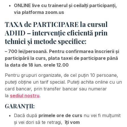
ONLINE live cu trainerul și ceilalți participanți,
via platforma zoom.us
TAXA de PARTICIPARE la cursul
ADHD – intervenție eficientă prin
tehnici și metode specifice:
– 700 lei/persoană.
Pentru confirmarea înscrierii şi
participării la curs, plata taxei de participare până
la data de 18 iun. orele 12.00
Pentru grupuri organizate, de cel puțin 10 persoane,
puteți obține un tarif special. Puteți achita online cu un
card bancar, prin transfer bancar sau numerar
la
sediul nostru
.
GARANȚII:
Dacă după
primele ore de curs
nu vei fi mulțumit
și vei dori să te retragi,
îți vom