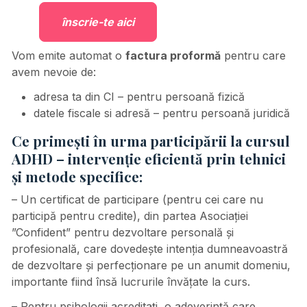
înscrie-te aici
Vom emite automat o
factura proformă
pentru care
avem nevoie de:
adresa ta din CI – pentru persoană fizică
datele fiscale si adresă – pentru persoană juridică
Ce prime
ș
ti în urma particip
ă
rii la cursul
ADHD – intervenție eficientă prin tehnici
și metode specifice:
– Un certificat de participare (pentru cei care nu
participă pentru credite), din partea Asociației
”Confident” pentru dezvoltare personală și
profesională, care dovedeşte intenţia dumneavoastră
de dezvoltare şi perfecţionare pe un anumit domeniu,
importante fiind însă lucrurile învăţate la curs.
– Pentru psihologii acreditați, o adeverință care