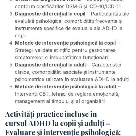
conform clasificărilor DSM-5 și ICD-10/ICD-11
Diagnostic diferențial la copil
– Particularități ale
evaluării psihologice, comorbidități frecvente și
instrumente specifice de evaluare ale ADHD la
copii
Metode de intervenție psihologică la copil
–
Strategii validate științific pentru gestionarea
simptomelor și îmbunătățirea funcționării
Diagnostic diferențial la adult
– Caracteristici
clinice, comorbidități asociate și instrumente
psihometrice utilizate în evaluarea ADHD la adulți
Metode de intervenție psihologică la adult
–
Intervenții CBT, tehnici de reglare emoțională,
management al timpului și al organizării
Activități practice incluse în
cursul
ADHD la copii și adulți –
Evaluare și intervenție psihologică: