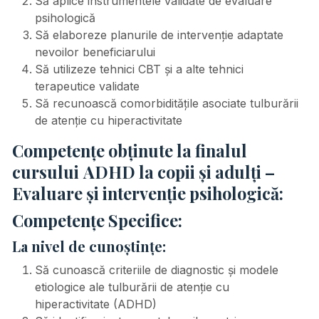
Să aplice instrumentele validate de evaluare
psihologică
Să elaboreze planurile de intervenție adaptate
nevoilor beneficiarului
Să utilizeze tehnici CBT și a alte tehnici
terapeutice validate
Să recunoască comorbiditățile asociate tulburării
de atenție cu hiperactivitate
Competențe obținute la finalul
cursului
ADHD la copii și adulți –
Evaluare și intervenție psihologică:
Competențe Specifice:
La nivel de cunoștințe:
Să cunoască criteriile de diagnostic și modele
etiologice ale tulburării de atenție cu
hiperactivitate (ADHD)