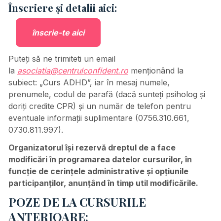
Înscriere și detalii aici:
înscrie-te aici
Puteți să ne trimiteti un email
la
asociatia@centrulconfident.ro
menționând la
subiect: „Curs ADHD”, iar în mesaj numele,
prenumele, codul de parafă (dacă sunteți psiholog și
doriți credite CPR) și un număr de telefon pentru
eventuale informații suplimentare (0756.310.661,
0730.811.997).
Organizatorul î
ș
i rezerv
ă
dreptul de a face
modific
ă
ri în programarea datelor cursurilor, în
func
ț
ie de cerin
ț
ele administrative
ș
i op
ț
iunile
participan
ț
ilor, anun
ț
ând în timp util modific
ă
rile.
POZE DE LA CURSURILE
ANTERIOARE: