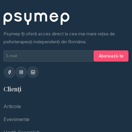
Psymep îți oferă acces direct la cea mai mare rețea de
psihoterapeuți independenți din România.
Email newsletter
Nu completa
Abonează-te
Clienți
Articole
Evenimente