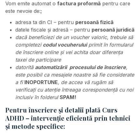
Vom emite automat o
factura proformă
pentru care
este nevoie de:;
adresa ta din CI – pentru
persoană fizică
datele fiscale și adresă – pentru
persoană juridică
dacă beneficiezi de un voucher valoric, trebuie să
completezi
codul vocuherului
primit în formularul
de înscriere online și vei achita doar diferența
taxei de participare
datorită
automatizării procesului de înscriere
,
este posibil ca mesajele noastre să fie considerate
a fi
INOPORTUNE
, de accea vă rugăm să
verificați cu atenție întreaga corespondență cu noi
inclusiv în folderul
SPAM!
Pentru înscriere și detalii plată Curs
ADHD – intervenție eficientă prin tehnici
și metode specifice: