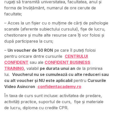
rugați să transmită universitatea, facultatea, anul și
forma de învățământ, numarul de ore cerute de
facultate;
– Acces la un fișier cu o mulțime de cărți de psihologie
scanate (aferente subiectului cursului), fișe de lucru,
chestionare și multe alte resurse care îți vor folosi și
după participarea la curs;
–
Un voucher de 50 RON
pe care îl puteți folosi
pentru oricare dintre cursurile
CENTRULUI
CONFIDENT
sau ale
CONFIDENT BUSINESS
TRAINING
, valabil
pe durata unui an
de la primirea
lui.
Voucherul nu se cumuleaz
ă
cu alte reduceri sau
cu alt voucher
şi NU este aplicabil
pentru
Cursurile
Video Asincron
confidentacademy.ro
În taxa de curs sunt incluse: activitatea de predare,
activități practice, suportul de curs, fișe și materiale
de lucru, diploma cu credite CPR.