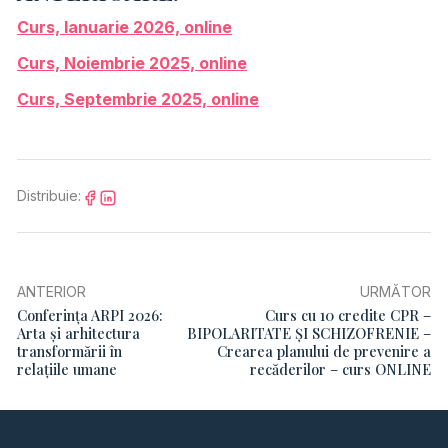
Curs, Ianuarie 2026, online
Curs, Noiembrie 2025, online
Curs, Septembrie 2025, online
Distribuie:
ANTERIOR
URMĂTOR
Conferința ARPI 2026:
Curs cu 10 credite CPR –
Arta și arhitectura
BIPOLARITATE ȘI SCHIZOFRENIE –
transformării în
Crearea planului de prevenire a
relațiile umane
recăderilor – curs ONLINE