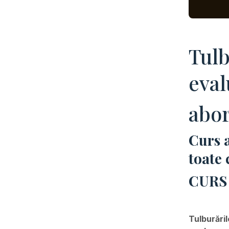
Tulb
eval
abor
Curs a
toate
CURS
Tulburăril