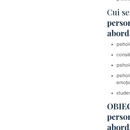
Cui s
person
abord
psihol
consil
psihol
psihol
emoți
studen
OBIEC
person
abord