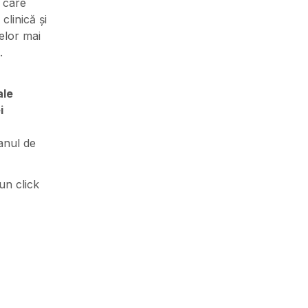
 care
clinică și
elor mai
.
ale
i
anul de
un click