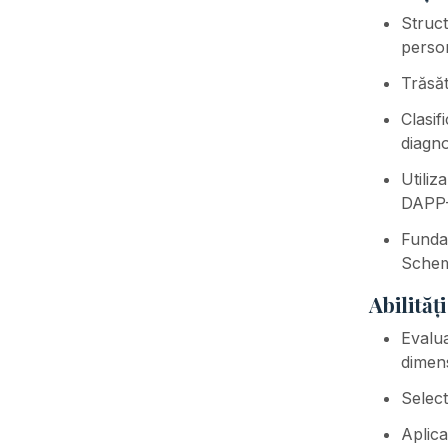
Struct
persona
Trăsăt
Clasif
diagno
Utili
DAPP
Fundam
Schem
Abilități
Evalua
dimens
Select
Aplica