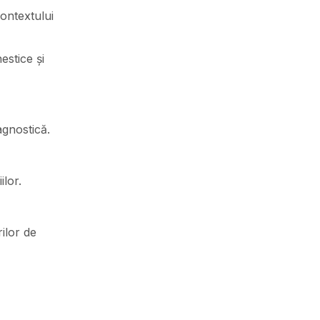
ontextului
estice și
agnostică.
ilor.
rilor de