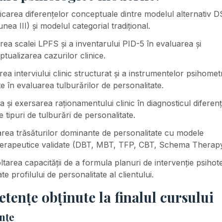
ficarea diferențelor conceptuale dintre modelul alternativ 
unea III) și modelul categorial tradițional.
rea scalei LPFS și a inventarului PID-5 în evaluarea și
tualizarea cazurilor clinice.
area interviului clinic structurat și a instrumentelor psihomet
te în evaluarea tulburărilor de personalitate.
a și exersarea raționamentului clinic în diagnosticul diferenți
e tipuri de tulburări de personalitate.
rea trăsăturilor dominante de personalitate cu modele
terapeutice validate (DBT, MBT, TFP, CBT, Schema Therapy
tarea capacității de a formula planuri de intervenție psihot
te profilului de personalitate al clientului.
ențe obținute la finalul cursului
nțe