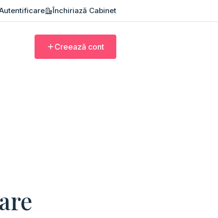
Autentificare
Închiriază Cabinet
Creează cont
are