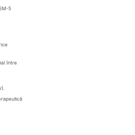
DSM-5
rice
al între
).
erapeutică