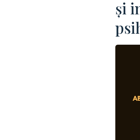
și 
psi