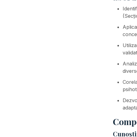
Identi
(Secți
Aplica
concep
Utiliz
valida
Analiz
divers
Corela
psiho
Dezvol
adapta
Compet
Cunoști