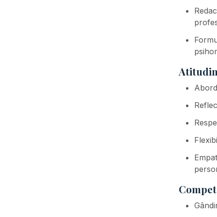
Redact
profes
Formul
psihom
Atitudin
Aborda
Reflect
Respec
Flexib
Empati
person
Compete
Gândir