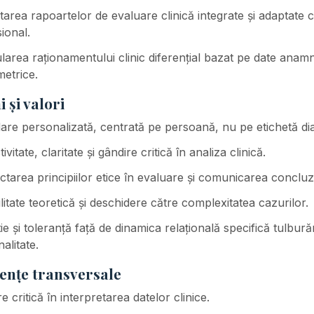
area rapoartelor de evaluare clinică integrate și adaptate c
ional.
area raționamentului clinic diferențial bazat pe date anamn
etrice.
i și valori
re personalizată, centrată pe persoană, nu pe etichetă di
ivitate, claritate și gândire critică în analiza clinică.
tarea principiilor etice în evaluare și comunicarea concluzi
ilitate teoretică și deschidere către complexitatea cazurilor.
e și toleranță față de dinamica relațională specifică tulbură
alitate.
nțe transversale
e critică în interpretarea datelor clinice.