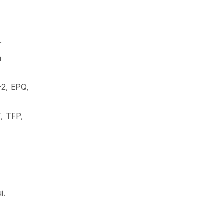
.
a
-2, EPQ,
T, TFP,
i.