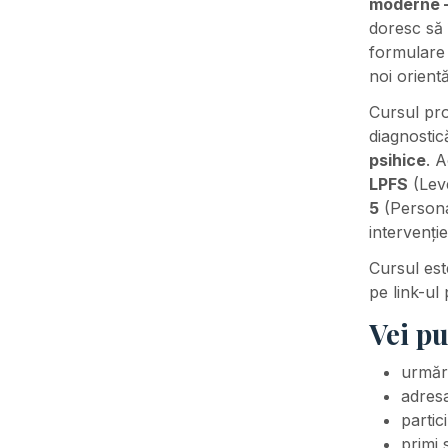
moderne 
doresc să 
formulare 
noi orient
Cursul pr
diagnostic
psihice
. 
LPFS
(Leve
5
(Persona
intervenți
Cursul est
pe link-ul 
Vei pu
urmări
adresa
partic
primi 