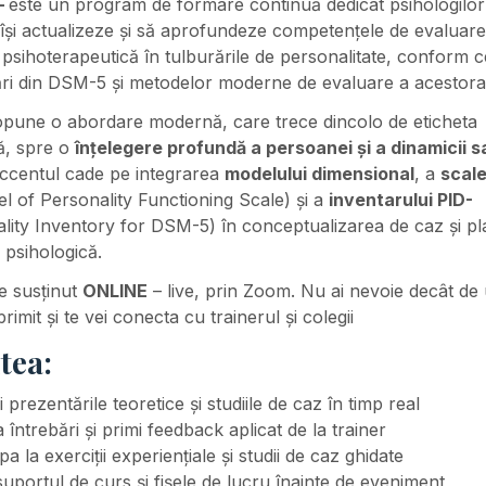
–
este un program de formare continuă dedicat psihologilor
își actualizeze și să aprofundeze competențele de evaluare 
psihoterapeutică în tulburările de personalitate, conform c
ări din DSM-5 și metodelor moderne de evaluare a acestora
opune o abordare modernă, care trece dincolo de eticheta
ă, spre o
înțelegere profundă a persoanei și a dinamicii s
Accentul cade pe integrarea
modelului dimensional
, a
scale
l of Personality Functioning Scale) și a
inventarului PID-
lity Inventory for DSM-5) în conceptualizarea de caz și pl
e psihologică.
e susținut
ONLINE
– live, prin Zoom. Nu ai nevoie decât de 
primit și te vei conecta cu trainerul și colegii
tea:
 prezentările teoretice și studiile de caz în timp real
 întrebări și primi feedback aplicat de la trainer
ipa la exerciții experiențiale și studii de caz ghidate
suportul de curs și fișele de lucru înainte de eveniment