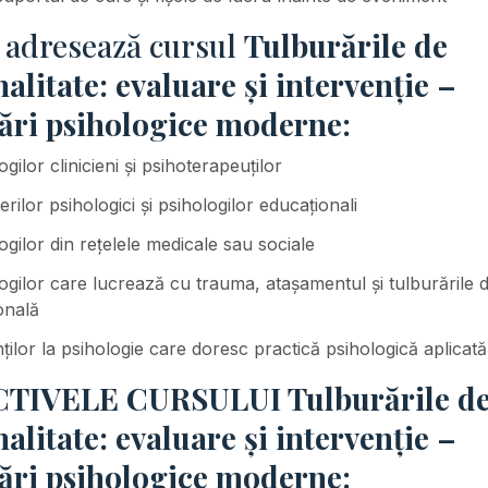
e adresează cursul
Tulburările de
alitate: evaluare și intervenție –
ări psihologice moderne:
ogilor clinicieni și psihoterapeuților
ierilor psihologici și psihologilor educaționali
ogilor din rețelele medicale sau sociale
ogilor care lucrează cu trauma, atașamentul și tulburările 
onală
ților la psihologie care doresc practică psihologică aplicată
TIVELE CURSULUI Tulburările d
alitate: evaluare și intervenție –
ări psihologice moderne: