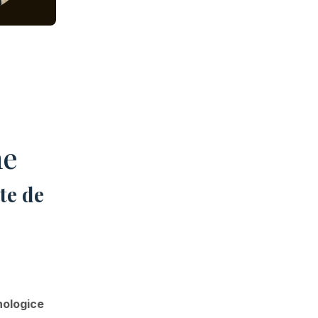
ne
te de
hologice