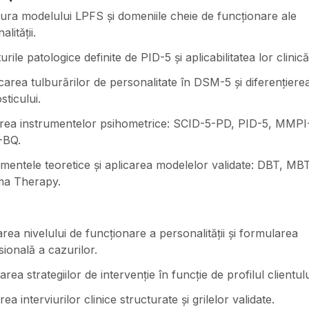
ura modelului LPFS și domeniile cheie de funcționare ale
lității.
urile patologice definite de PID-5 și aplicabilitatea lor clinică
icarea tulburărilor de personalitate în DSM-5 și diferențiere
sticului.
zarea instrumentelor psihometrice: SCID-5-PD, PID-5, MMPI
-BQ.
entele teoretice și aplicarea modelelor validate: DBT, MB
a Therapy.
rea nivelului de funcționare a personalității și formularea
ională a cazurilor.
area strategiilor de intervenție în funcție de profilul clientulu
rea interviurilor clinice structurate și grilelor validate.