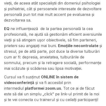
vieții, de aceea atât specialiștii din domeniul psihologiei
și psihiatriei, cât și persoanele interesate de dezvoltare
personală pun tot mai mult accent pe evaluarea și
dezvoltarea sa.
EQ
ne influențează de la partea personală la cea
profesională, ne ajută să gestionăm eficient aversiunile
vieții și să atingem ușor obiectivele, să fim parteneri,
prieteni sau angajați mai buni.
Emoțiile necontrolate
și
stresul, pe de altă parte, pot duce la diverse tulburări
cum ar fi: depresia, anxietatea, tulburările de
somnului, precum și la retragere socială, performanțe
mai scăzute și scăderea sau lipsa motivației.
Cursul va fi susținut
ONLINE în sistem de
videoconferință
și va fi accesibil
prin
intermediul
platformei zoom.us
. Tot ce ai de făcut
este să dai un simplu „click” pe link-ul primit de la noi
și te vei conecta cu trainerul și cu ceilalți participanți!