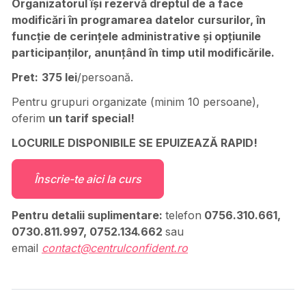
Organizatorul î
ș
i rezerv
ă
dreptul de a face
modific
ă
ri în programarea datelor cursurilor, în
func
ț
ie de cerin
ț
ele administrative
ș
i op
ț
iunile
participan
ț
ilor, anun
ț
ând în timp util modific
ă
rile.
Pret:
375 lei
/persoană.
Pentru grupuri organizate (minim 10 persoane),
oferim
un tarif special!
LOCURILE DISPONIBILE SE EPUIZEAZĂ RAPID!
Înscrie-te aici la curs
Pentru detalii suplimentare:
telefon
0756.310.661,
0730.811.997, 0752.134.662
sau
email
contact@centrulconfident.ro