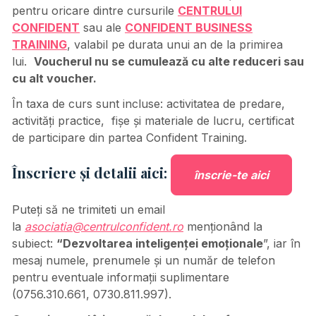
pentru oricare dintre cursurile
CENTRULUI
CONFIDENT
sau ale
CONFIDENT BUSINESS
TRAINING
, valabil pe durata unui an de la primirea
lui.
Voucherul nu se cumulează cu alte reduceri sau
cu alt voucher.
În taxa de curs sunt incluse: activitatea de predare,
activități practice, fișe și materiale de lucru, certificat
de participare din partea Confident Training.
Înscriere și detalii aici:
înscrie-te aici
Puteți să ne trimiteti un email
la
asociatia@centrulconfident.ro
menționând la
subiect:
“Dezvoltarea inteligenței emoționale
”, iar în
mesaj numele, prenumele și un număr de telefon
pentru eventuale informații suplimentare
(0756.310.661, 0730.811.997).