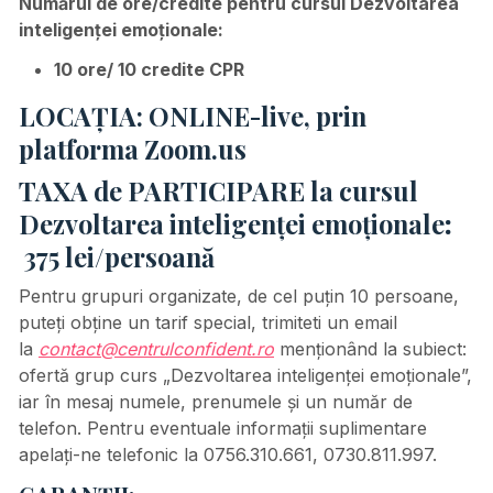
Numărul de ore/credite pentru cursul
Dezvoltarea
inteligenței emoționale
:
10 ore/ 10 credite CPR
LOCAȚIA:
ONLINE-live, prin
platforma Zoom.us
TAXA de PARTICIPARE la cursul
Dezvoltarea inteligenței emoționale
:
375 lei/persoană
Pentru grupuri organizate, de cel puțin 10 persoane,
puteți obține un tarif special, trimiteti un email
la
contact@centrulconfident.ro
menționând la subiect:
ofertă grup curs „Dezvoltarea inteligenței emoționale”,
iar în mesaj numele, prenumele și un număr de
telefon. Pentru eventuale informații suplimentare
apelați-ne telefonic la 0756.310.661, 0730.811.997.