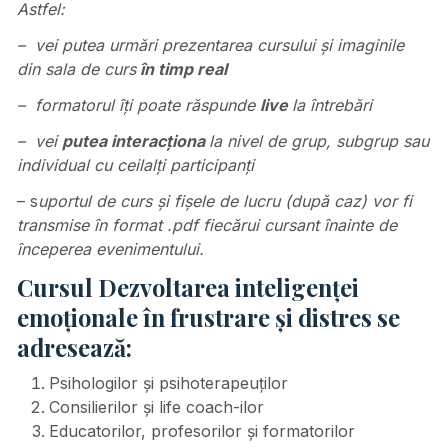
Astfel:
– vei putea urmări prezentarea cursului și imaginile
din sala de curs
în timp real
– formatorul îți poate răspunde
live
la întrebări
– vei
putea interacționa
la nivel de grup, subgrup sau
individual cu ceilalți participanți
– s
uportul de curs și fișele de lucru (după caz) vor fi
transmise în format .pdf fiecărui cursant înainte de
începerea evenimentului.
Cursul Dezvoltarea inteligenței
emoționale în frustrare și distres se
adresează:
Psihologilor și psihoterapeuților
Consilierilor și life coach-ilor
Educatorilor, profesorilor și formatorilor