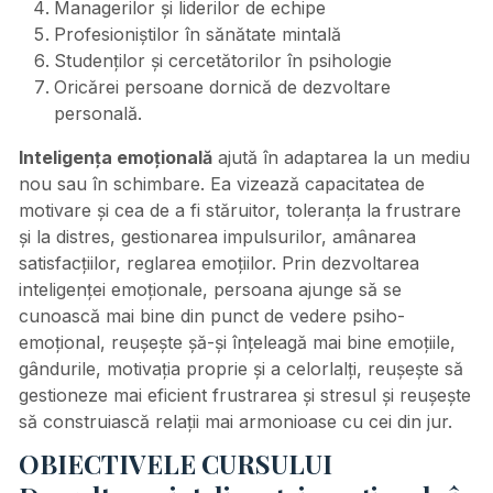
Managerilor și liderilor de echipe
Profesioniștilor în sănătate mintală
Studenților și cercetătorilor în psihologie
Oricărei persoane dornică de dezvoltare
personală.
Inteligența emoțională
ajută în adaptarea la un mediu
nou sau în schimbare. Ea vizează capacitatea de
motivare și cea de a fi stăruitor, toleranța la frustrare
și la distres, gestionarea impulsurilor, amânarea
satisfacțiilor, reglarea emoțiilor. Prin dezvoltarea
inteligenței emoționale, persoana ajunge să se
cunoască mai bine din punct de vedere psiho-
emoțional, reușește șă-și înțeleagă mai bine emoțiile,
gândurile, motivația proprie și a celorlalți, reușește să
gestioneze mai eficient frustrarea și stresul și reușește
să construiască relații mai armonioase cu cei din jur.
OBIECTIVELE CURSULUI