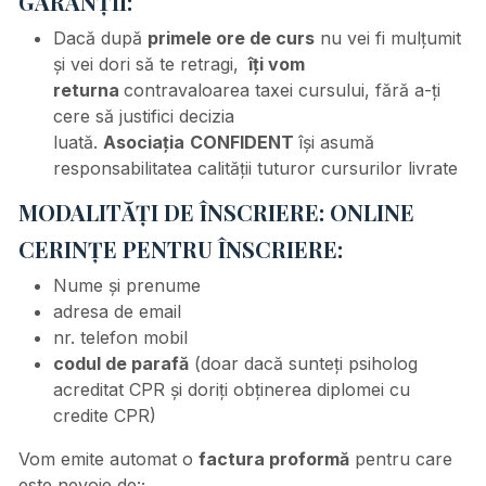
GARANȚII:
Dacă după
primele ore de curs
nu vei fi mulțumit
și vei dori să te retragi,
îți vom
returna
contravaloarea taxei cursului, fără a-ți
cere să justifici decizia
luată.
Asociația
CONFIDENT
își asumă
responsabilitatea calității tuturor cursurilor livrate
MODALITĂȚI DE ÎNSCRIERE:
ONLINE
CERINȚE PENTRU ÎNSCRIERE:
Nume și prenume
adresa de email
nr. telefon mobil
codul de parafă
(doar dacă sunteți psiholog
acreditat CPR și doriți obținerea diplomei cu
credite CPR)
Vom emite automat o
factura proformă
pentru care
este nevoie de:;