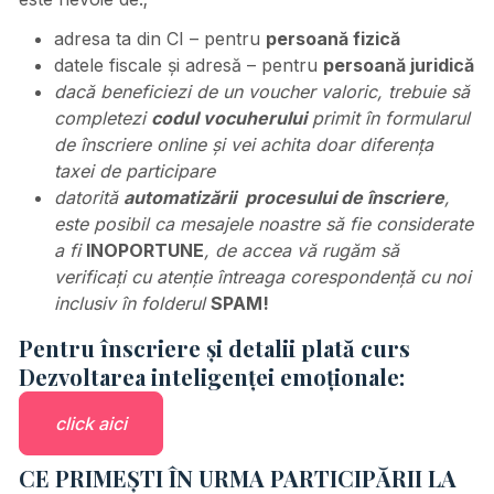
adresa ta din CI – pentru
persoană fizică
datele fiscale și adresă – pentru
persoană juridică
dacă beneficiezi de un voucher valoric, trebuie să
completezi
codul vocuherului
primit în formularul
de înscriere online și vei achita doar diferența
taxei de participare
datorită
automatizării procesului de înscriere
,
este posibil ca mesajele noastre să fie considerate
a fi
INOPORTUNE
, de accea vă rugăm să
verificați cu atenție întreaga corespondență cu noi
inclusiv în folderul
SPAM!
Pentru înscriere și detalii plată curs
Dezvoltarea inteligenței emoționale:
click aici
CE PRIMEȘTI ÎN URMA PARTICIPĂRII LA