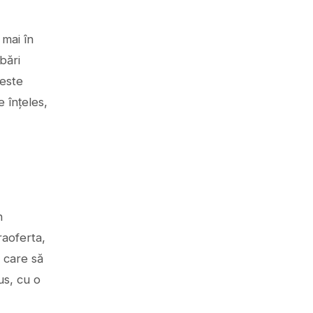
 mai în
bări
peste
 înțeles,
n
raoferta,
t care să
lus, cu o