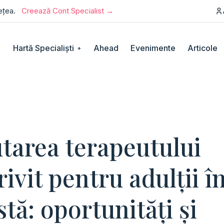
rețea.
Creează Cont Specialist →
Hartă Specialiști
Ahead
Evenimente
Articole
+
tarea terapeutului
rivit pentru adulții î
stă: oportunități și