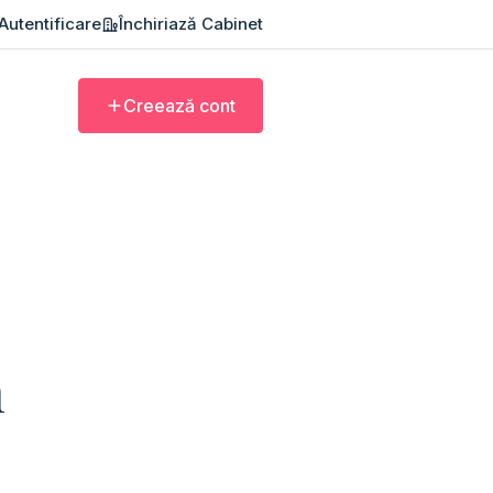
Autentificare
Închiriază Cabinet
Creează cont
n