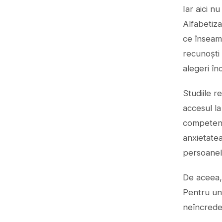
Iar aici n
Alfabetiza
ce înseamn
recunoști 
alegeri în
Studiile r
accesul la 
competență
anxietatea
persoanel
De aceea, 
Pentru uni
neîncrede