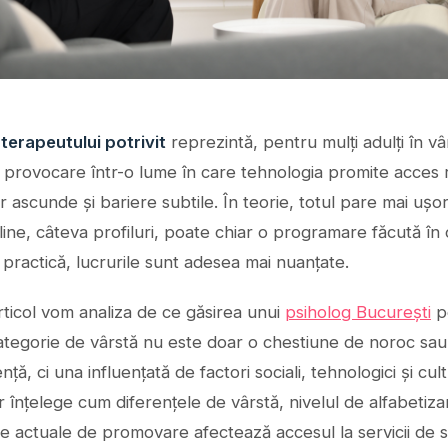
terapeutului potrivit
reprezintă, pentru mulți adulți în vâ
 provocare într-o lume în care tehnologia promite acces r
r ascunde și bariere subtile. În teorie, totul pare mai ușo
line, câteva profiluri, poate chiar o programare făcută în
 practică, lucrurile sunt adesea mai nuanțate.
rticol vom analiza de ce găsirea unui
psiholog București
p
ategorie de vârstă nu este doar o chestiune de noroc sau
ță, ci una influențată de factori sociali, tehnologici și cultu
vor înțelege cum diferențele de vârstă, nivelul de alfabetizar
le actuale de promovare afectează accesul la servicii de 