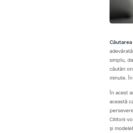
Căutarea 
adevărată
simplu, da
căutări on
minute. În
În acest a
această c
perseveren
Cititorii 
și modele