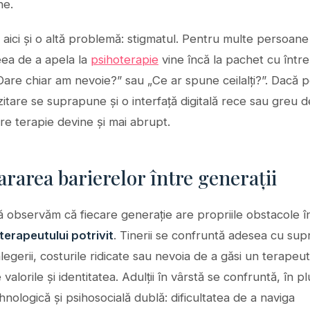
ne.
aici și o altă problemă: stigmatul. Pentru multe persoane
eea de a apela la
psihoterapie
vine încă la pachet cu între
are chiar am nevoie?” sau „Ce ar spune ceilalți?”. Dacă 
itare se suprapune și o interfață digitală rece sau greu de
re terapie devine și mai abrupt.
area barierelor între generații
să observăm că fiecare generație are propriile obstacole î
terapeutului potrivit
. Tinerii se confruntă adesea cu sup
legerii, costurile ridicate sau nevoia de a găsi un terapeu
 valorile și identitatea. Adulții în vârstă se confruntă, în p
hnologică și psihosocială dublă: dificultatea de a naviga