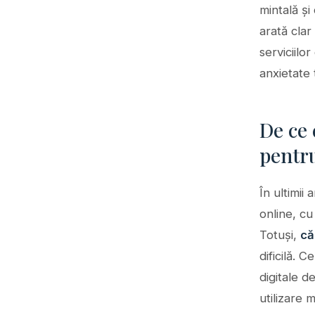
mintală și
arată clar
serviciilo
anxietate 
De ce 
pentru
În ultimii
online, c
Totuși,
că
dificilă. 
digitale d
utilizare 