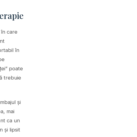
erapie
 în care
nt
rtabil în
pe
ței” poate
ă trebuie
imbajul și
ea, mai
ent ca un
 și lipsit