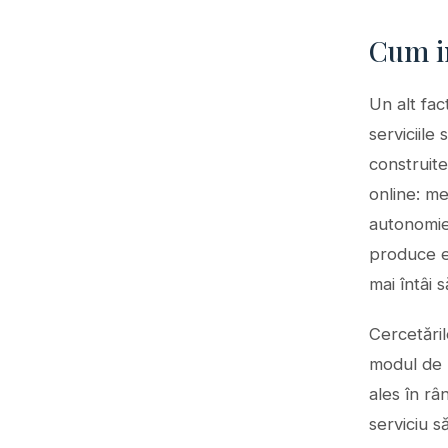
Cum in
Un alt fac
serviciile
construite
online: me
autonomie 
produce ef
mai întâi 
Cercetăril
modul de p
ales în râ
serviciu s