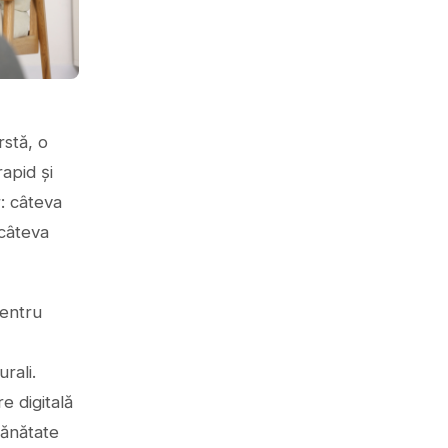
rstă, o
apid și
r: câteva
 câteva
entru
rali.
e digitală
sănătate