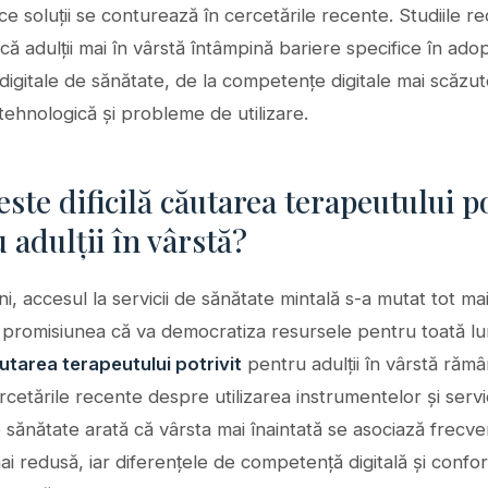
 ce soluții se conturează în cercetările recente. Studiile r
 că adulții mai în vârstă întâmpină bariere specifice în ado
r digitale de sănătate, de la competențe digitale mai scăzu
tehnologică și probleme de utilizare.
este dificilă căutarea terapeutului po
 adulții în vârstă?
 ani, accesul la servicii de sănătate mintală s-a mutat tot ma
u promisiunea că va democratiza resursele pentru toată l
utarea terapeutului potrivit
pentru adulții în vârstă răm
Cercetările recente despre utilizarea instrumentelor și servic
e sănătate arată că vârsta mai înaintată se asociază frecve
mai redusă, iar diferențele de competență digitală și confor