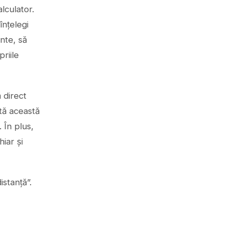
lculator.
înțelegi
ante, să
riile
ă direct
rstă această
 În plus,
iar și
istanță”.