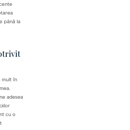
ecente
ptarea
te până la
trivit
i mult în
umea.
âne adesea
iilor
nt cu o
t