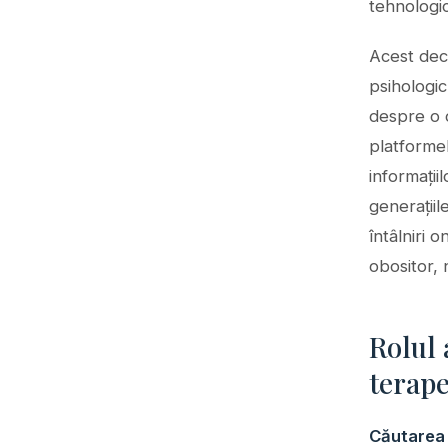
tehnologic
Acest deca
psihologi
despre o c
platformel
informații
generațiil
întâlniri o
obositor, 
Rolul 
terape
Căutarea 