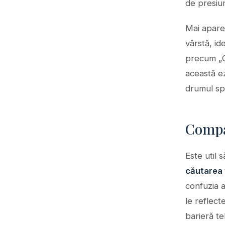
de presiu
Mai apare 
vârstă, id
precum „O
această ez
drumul sp
Compar
Este util 
căutarea 
confuzia a
le reflecte
barieră te