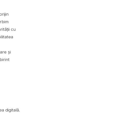
rijin
orbim
ității cu
litatea
are și
birint
a digitală.