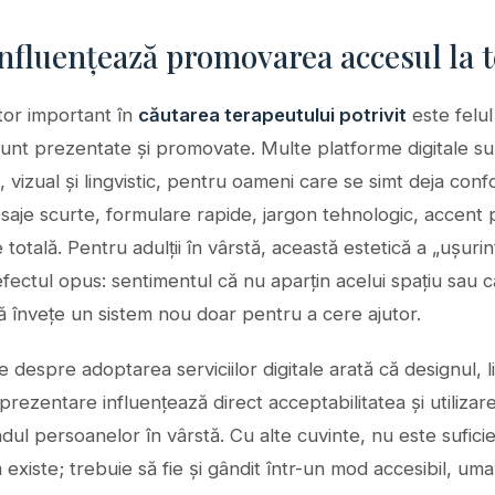
fluențează promovarea accesul la t
tor important în
căutarea terapeutului potrivit
este felul
 sunt prezentate și promovate. Multe platforme digitale su
, vizual și lingvistic, pentru oameni care se simt deja confo
saje scurte, formulare rapide, jargon tehnologic, accent 
totală. Pentru adulții în vârstă, această estetică a „ușurin
ectul opus: sentimentul că nu aparțin acelui spațiu sau c
să învețe un sistem nou doar pentru a cere ajutor.
e despre adoptarea serviciilor digitale arată că designul, l
rezentare influențează direct acceptabilitatea și utilizar
ndul persoanelor în vârstă. Cu alte cuvinte, nu este sufici
ă existe; trebuie să fie și gândit într-un mod accesibil, uman