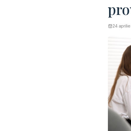
pro
24 aprili