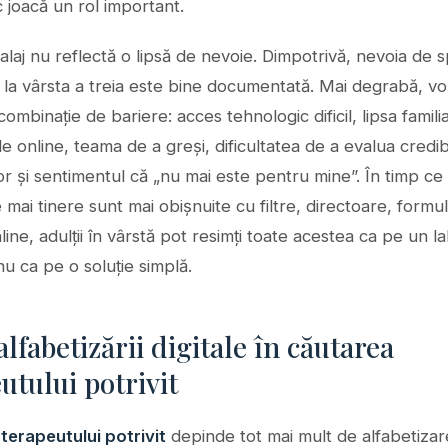
 joacă un rol important.
laj nu reflectă o lipsă de nevoie. Dimpotrivă, nevoia de sp
c la vârsta a treia este bine documentată. Mai degrabă, v
ombinație de bariere: acces tehnologic dificil, lipsa familiar
e online, teama de a greși, dificultatea de a evalua credibi
lor și sentimentul că „nu mai este pentru mine”. În timp ce
e mai tinere sunt mai obișnuite cu filtre, directoare, formul
nline, adulții în vârstă pot resimți toate acestea ca pe un la
nu ca pe o soluție simplă.
alfabetizării digitale în căutarea
utului potrivit
terapeutului potrivit
depinde tot mai mult de alfabetizare