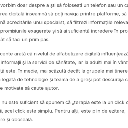
u vorbim doar despre a ști să folosești un telefon sau un ca
rea digitală înseamnă să poți naviga printre platforme, să 
ă acreditările unui specialist, să filtrezi informațiile relev
promisiunile exagerate și să ai suficientă încredere în prop
cât să faci un prim pas.
ecente arată că nivelul de alfabetizare digitală influențeaz
informații și la servicii de sănătate, iar la adulții mai în vâ
 este, în medie, mai scăzută decât la grupele mai tinere.
 legată de tehnologie și teama de a greși pot descuraja ch
e motivate să caute ajutor.
nu este suficient să spunem că „terapia este la un click d
i, acel click este simplu. Pentru alții, este plin de ezitare,
re și oboseală.