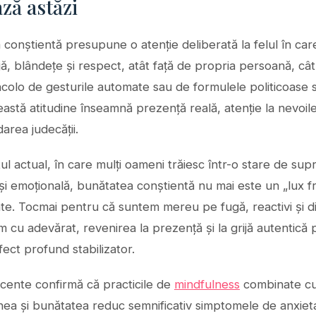
ză astăzi
conștientă presupune o atenție deliberată la felul în care
jă, blândețe și respect, atât față de propria persoană, cât 
Dincolo de gesturile automate sau de formulele politicoase
eastă atitudine înseamnă prezență reală, atenție la nevoile 
area judecății.
ul actual, în care mulți oameni trăiesc într-o stare de supr
i emoțională, bunătatea conștientă nu mai este un „lux fr
te. Tocmai pentru că suntem mereu pe fugă, reactivi și di
im cu adevărat, revenirea la prezență și la grijă autentică
ect profund stabilizator.
ecente confirmă că practicile de
mindfulness
combinate c
ea și bunătatea reduc semnificativ simptomele de anxieta