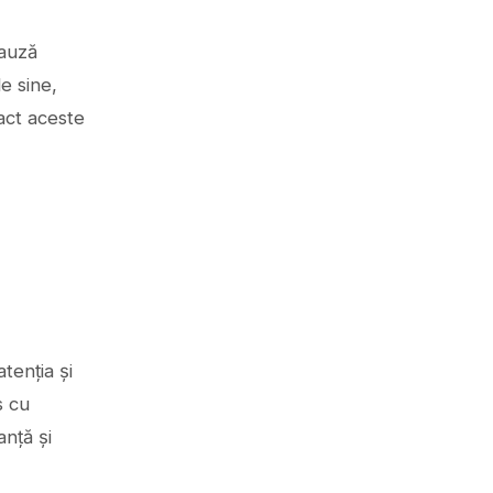
pauză
e sine,
act aceste
tenția și
s cu
anță și