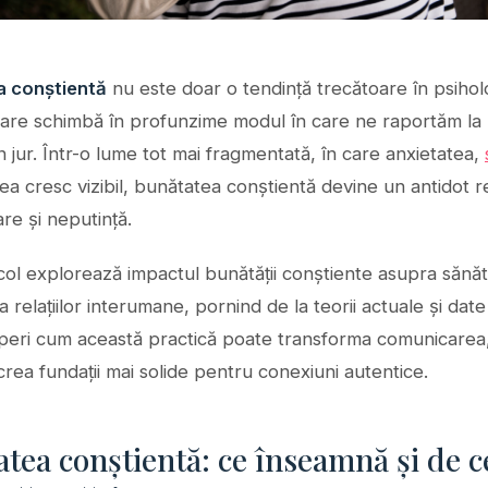
a conștientă
nu este doar o tendință trecătoare în psiholo
are schimbă în profunzime modul în care ne raportăm la 
din jur. Într-o lume tot mai fragmentată, în care anxietatea,
ea cresc vizibil, bunătatea conștientă devine un antidot r
re și neputință.
col explorează impactul bunătății conștiente asupra sănătă
 a relațiilor interumane, pornind de la teorii actuale și dat
peri cum această practică poate transforma comunicarea
 crea fundații mai solide pentru conexiuni autentice.
tea conștientă: ce înseamnă și de c