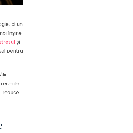
gie, ci un
noi înșine
stresul
și
eal pentru
ții
e recente.
, reduce
e