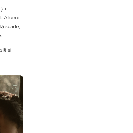
ști
t. Atunci
ală scade,
.
plă și