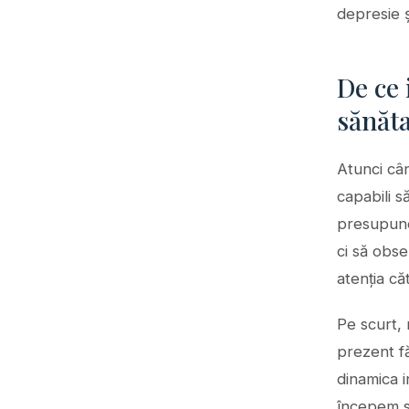
depresie ș
De ce 
sănăt
Atunci cân
capabili s
presupune
ci să obse
atenția că
Pe scurt, 
prezent f
dinamica i
începem să