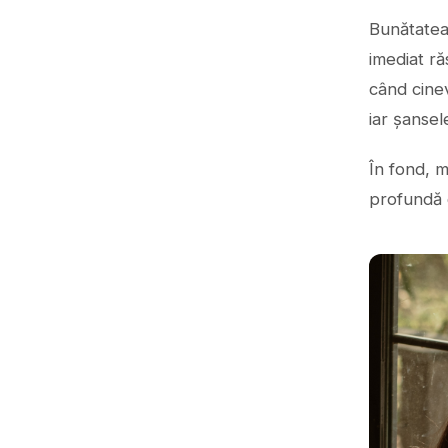
Bunătatea 
imediat ră
când cinev
iar șansel
În fond, m
profundă d