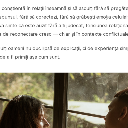
conștientă în relații înseamnă și să asculți fără să pregăte
spunsul, fără să corectezi, fără să grăbești emoția celuilal
a simte că este auzit fără a fi judecat, tensiunea relațion
e de reconectare cresc — chiar și în contexte conflictuale
ulți oameni nu duc lipsă de explicații, ci de experiența sim
e a fi primiți așa cum sunt.