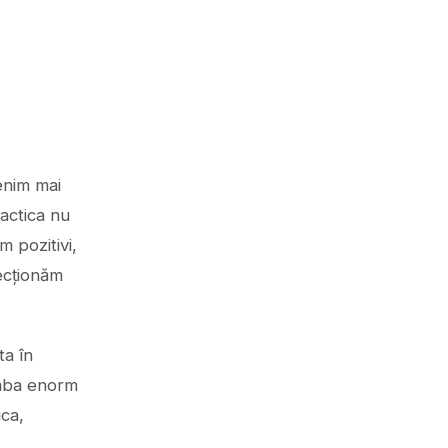
enim mai
ractica nu
 pozitivi,
recționăm
ta în
imba enorm
ica,