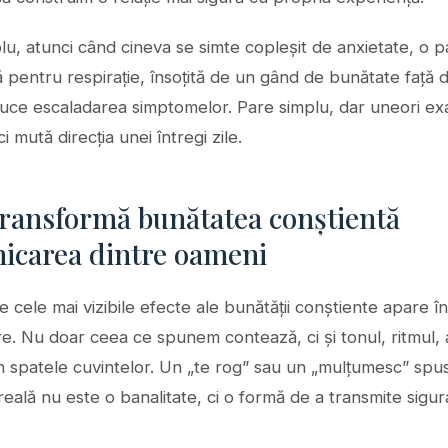
u, atunci când cineva se simte copleșit de anxietate, o 
 pentru respirație, însoțită de un gând de bunătate față d
uce escaladarea simptomelor. Pare simplu, dar uneori ex
i mută direcția unei întregi zile.
ransformă bunătatea conștientă
icarea dintre oameni
e cele mai vizibile efecte ale bunătății conștiente apare în
. Nu doar ceea ce spunem contează, ci și tonul, ritmul, a
in spatele cuvintelor. Un „te rog” sau un „mulțumesc” spu
eală nu este o banalitate, ci o formă de a transmite sigur