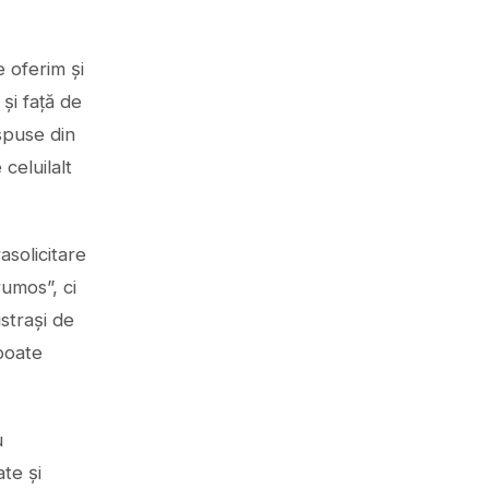
 oferim și
și față de
 spuse din
celuilalt
asolicitare
umos”, ci
strași de
 poate
u
te și