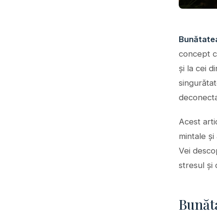
Bunătate
concept c
și la cei 
singurătat
deconecta
Acest arti
mintale și
Vei desco
stresul și
Bunăta