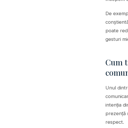
De exempl
conștientă
poate red
gesturi mic
Cum t
comun
Unul dintr
comunicare
intenția d
prezență r
respect.