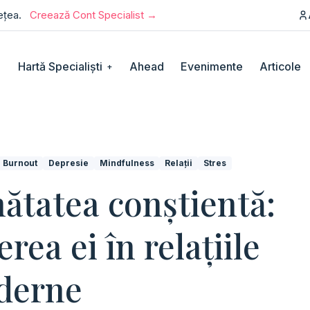
rețea.
Creează Cont Specialist →
Hartă Specialiști
Ahead
Evenimente
Articole
+
Burnout
Depresie
Mindfulness
Relații
Stres
ătatea conștientă:
erea ei în relațiile
derne