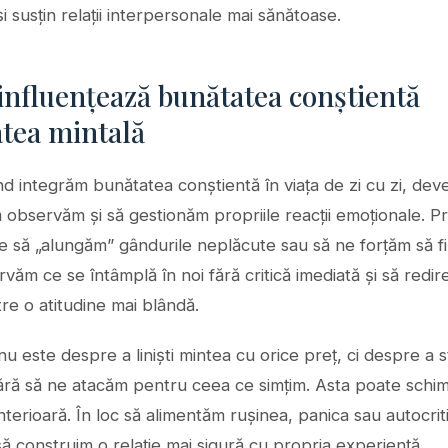
i susțin relații interpersonale mai sănătoase.
influențează bunătatea conștientă
atea mintală
d integrăm bunătatea conștientă în viața de zi cu zi, dev
ă observăm și să gestionăm propriile reacții emoționale. P
 să „alungăm” gândurile neplăcute sau să ne forțăm să fim
rvăm ce se întâmplă în noi fără critică imediată și să redi
tre o atitudine mai blândă.
nu este despre a liniști mintea cu orice preț, ci despre a s
ără să ne atacăm pentru ceea ce simțim. Asta poate sch
nterioară. În loc să alimentăm rușinea, panica sau autocrit
 construim o relație mai sigură cu propria experiență.