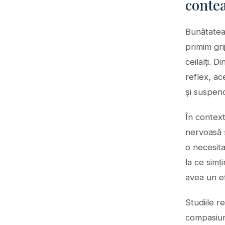
contea
Bunătatea 
primim gri
ceilalți. 
reflex, ac
și suspend
În context
nervoasă ș
o necesita
la ce simț
avea un ef
Studiile r
compasiun