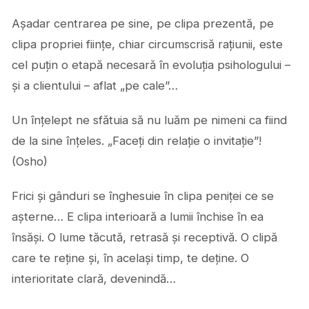
Așadar centrarea pe sine, pe clipa prezentă, pe
clipa propriei ființe, chiar circumscrisă rațiunii, este
cel puțin o etapă necesară în evoluția psihologului –
și a clientului – aflat „pe cale”…
Un înțelept ne sfătuia să nu luăm pe nimeni ca fiind
de la sine înțeles. „Faceți din relație o invitație”!
(Osho)
Frici și gânduri se înghesuie în clipa peniței ce se
așterne… E clipa interioară a lumii închise în ea
însăși. O lume tăcută, retrasă și receptivă. O clipă
care te reține și, în același timp, te deține. O
interioritate clară, devenindă…