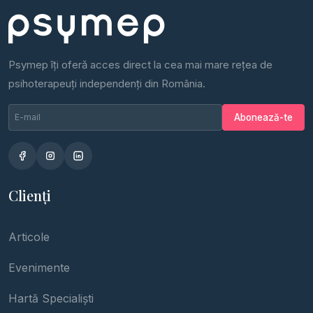
Psymep îți oferă acces direct la cea mai mare rețea de
psihoterapeuți independenți din România.
Email newsletter
Nu completa
Abonează-te
Clienți
Articole
Evenimente
Hartă Specialiști