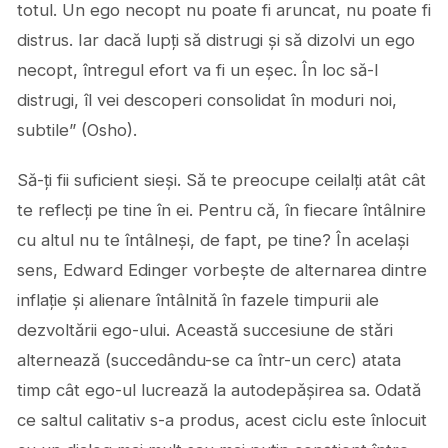
totul. Un ego necopt nu poate fi aruncat, nu poate fi
distrus. Iar dacă lupți să distrugi și să dizolvi un ego
necopt, întregul efort va fi un eșec. În loc să-l
distrugi, îl vei descoperi consolidat în moduri noi,
subtile” (Osho).
Să-ți fii suficient sieși. Să te preocupe ceilalți atât cât
te reflecți pe tine în ei. Pentru că, în fiecare întâlnire
cu altul nu te întâlneși, de fapt, pe tine? În același
sens, Edward Edinger vorbește de alternarea dintre
inflație și alienare întâlnită în fazele timpurii ale
dezvoltării ego-ului. Această succesiune de stări
alternează (succedându-se ca într-un cerc) atata
timp cât ego-ul lucrează la autodepășirea sa. Odată
ce saltul calitativ s-a produs, acest ciclu este înlocuit