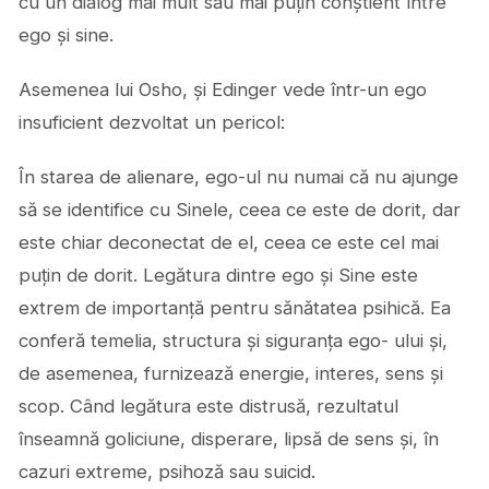
cu un dialog mai mult sau mai puțin conștient între
ego și sine.
Asemenea lui Osho, și Edinger vede într-un ego
insuficient dezvoltat un pericol:
În starea de alienare, ego-ul nu numai că nu ajunge
să se identifice cu Sinele, ceea ce este de dorit, dar
este chiar deconectat de el, ceea ce este cel mai
puțin de dorit. Legătura dintre ego și Sine este
extrem de importanță pentru sănătatea psihică. Ea
conferă temelia, structura și siguranța ego- ului și,
de asemenea, furnizează energie, interes, sens și
scop. Când legătura este distrusă, rezultatul
înseamnă goliciune, disperare, lipsă de sens și, în
cazuri extreme, psihoză sau suicid.